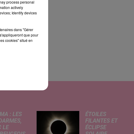
 may process personal
mation actively
vices; Identify devices
rtenaires dans "Gérer
s'appliqueront que pour
les cookies" situé en
MA : LES
ÉTOILES
DARMES,
FILANTES ET
 LE
ÉCLIPSE
BEUGEOIS
SOLAIRE