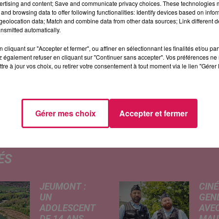
ertising and content; Save and communicate privacy choices. These technologies
es ce
dimanche 9 mars
, après sa traditionnelle pause
and browsing data to offer following functionalities: Identify devices based on infor
eolocation data; Match and combine data from other data sources; Link different de
s, dont une au trot monté.
On nous annonce l’arrivée
nsmitted automatically.
uement sur réservation, au 03 23 97 39 75.
cliquant sur "Accepter et fermer", ou affiner en sélectionnant les finalités et/ou pa
era gratuit pour les femmes, les mineurs et les
 également refuser en cliquant sur "Continuer sans accepter". Vos préférences ne 
tre à jour vos choix, ou retirer votre consentement à tout moment via le lien "Gérer 
ogramme complet de la nouvelle saison hippique sur
Gérer mes choix
Accepter et fermer
ÉS
JEUMONT :
CINÉ
UN
GEN
ADOLESCENT
AVEC
DE 14 ANS
MAU