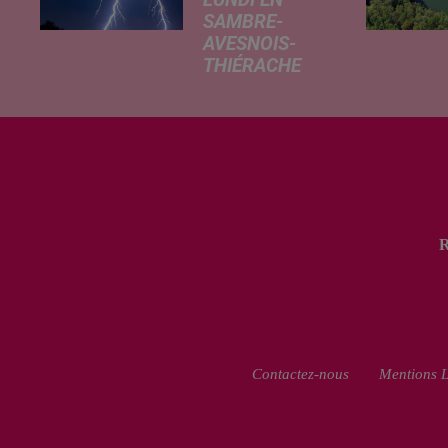
SAMBRE-
AVESNOIS-
THIÉRACHE
Un temps
typiquement
estival et
changeant
concerne nos
secteurs ce lundi
3 août. Entre des
températures
élevées l'après-
midi et un risque
d'averses
orageuses...
Contactez-nous
Mentions L