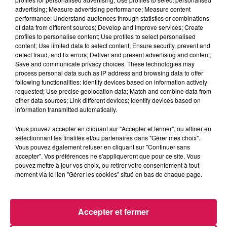
advertising; Measure advertising performance; Measure content
performance; Understand audiences through statistics or combinations
of data from different sources; Develop and improve services; Create
0h00 - 8h00
profiles to personalise content; Use profiles to select personalised
Les hits de Canal FM
content; Use limited data to select content; Ensure security, prevent and
detect fraud, and fix errors; Deliver and present advertising and content;
Save and communicate privacy choices. These technologies may
process personal data such as IP address and browsing data to offer
following functionalities: Identify devices based on information actively
requested; Use precise geolocation data; Match and combine data from
other data sources; Link different devices; Identify devices based on
6h35
6h35
6h32
6h32
6h29
6h29
information transmitted automatically.
Vous pouvez accepter en cliquant sur "Accepter et fermer", ou affiner en
sélectionnant les finalités et/ou partenaires dans "Gérer mes choix".
Vous pouvez également refuser en cliquant sur "Continuer sans
accepter". Vos préférences ne s'appliqueront que pour ce site. Vous
pouvez mettre à jour vos choix, ou retirer votre consentement à tout
MANON LISA
JAMES BLUNT
TOVE LO X STROMAE
moment via le lien "Gérer les cookies" situé en bas de chaque page.
Le Petit Pécheur
You're Beautiful
Des Fleurs
Accepter et fermer
LES ARTICLES LES PLUS CONSULTÉS