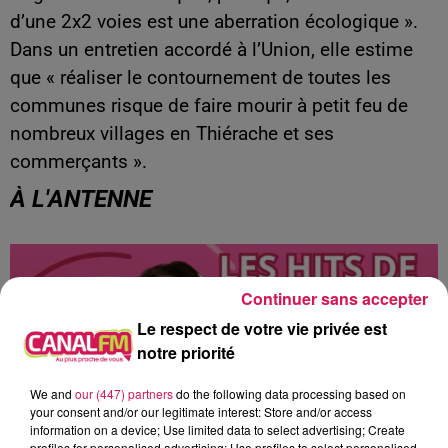
d’une 2x2 voies est une aberration écologique ».
Dans un entretien accordé à l’Union, elle estime
que « réaliser le contournement de toutes les
communes risque de faire mourir à petit feu de
nombreux villages en Thiérache et ses
commerçants ».
À L'ANTENNE
Continuer sans accepter
Le respect de votre vie privée est
notre priorité
We and
our (447) partners
do the following data processing based on
your consent and/or our legitimate interest: Store and/or access
information on a device; Use limited data to select advertising; Create
profiles for personalised advertising; Use profiles to select personalised