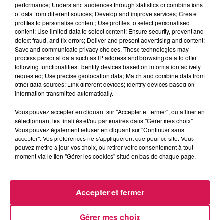
6h00 - 9h00
performance; Understand audiences through statistics or combinations
Le réveil de Canal FM
of data from different sources; Develop and improve services; Create
profiles to personalise content; Use profiles to select personalised
content; Use limited data to select content; Ensure security, prevent and
detect fraud, and fix errors; Deliver and present advertising and content;
Save and communicate privacy choices. These technologies may
process personal data such as IP address and browsing data to offer
following functionalities: Identify devices based on information actively
6h35
6h35
6h28
6h28
6h24
6h24
requested; Use precise geolocation data; Match and combine data from
other data sources; Link different devices; Identify devices based on
information transmitted automatically.
Vous pouvez accepter en cliquant sur "Accepter et fermer", ou affiner en
sélectionnant les finalités et/ou partenaires dans "Gérer mes choix".
Vous pouvez également refuser en cliquant sur "Continuer sans
TEMPER CITY
AMBRE
THE WEEKND
accepter". Vos préférences ne s'appliqueront que pour ce site. Vous
Self Aware
J'me Demande
Take My Breath
pouvez mettre à jour vos choix, ou retirer votre consentement à tout
moment via le lien "Gérer les cookies" situé en bas de chaque page.
LES ARTICLES LES PLUS CONSULTÉS
Accepter et fermer
CHALEUR ET RISQUE
Gérer mes choix