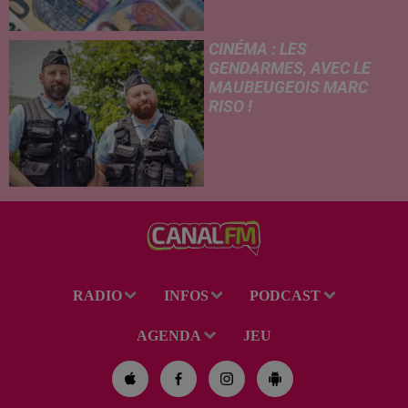
versement de l'allocation de
rentrée scolaire...
CINÉMA : LES
GENDARMES, AVEC LE
MAUBEUGEOIS MARC
RISO !
Ce mercredi, l'adaptation
cinématographique de la
célèbre bande dessinée Les
Gendarmes débarque dans
toutes les salles de cinéma. À
cette occasion, Le Réveil...
RADIO
INFOS
PODCAST
AGENDA
JEU