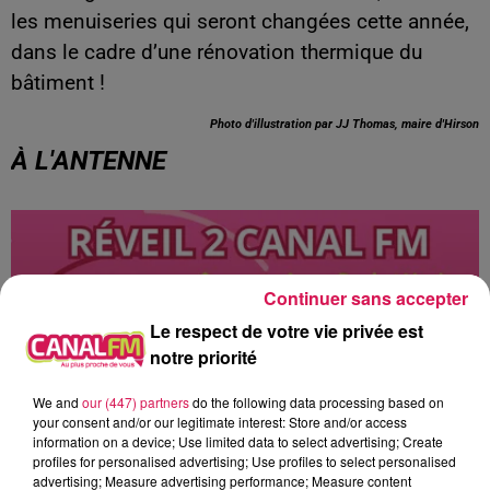
les menuiseries qui seront changées cette année,
dans le cadre d’une rénovation thermique du
bâtiment !
Photo d'illustration par JJ Thomas, maire d'Hirson
À L'ANTENNE
Continuer sans accepter
Le respect de votre vie privée est
notre priorité
We and
our (447) partners
do the following data processing based on
your consent and/or our legitimate interest: Store and/or access
information on a device; Use limited data to select advertising; Create
profiles for personalised advertising; Use profiles to select personalised
advertising; Measure advertising performance; Measure content