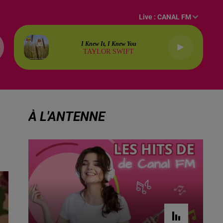
Live :
CANAL FM
I Knew It, I Knew You
TAYLOR SWIFT
À L'ANTENNE