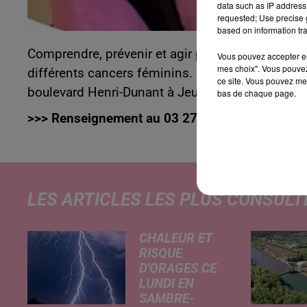
data such as IP address 
requested; Use precise g
based on information tra
Comprendre, prévenir et agir pour sa santé, c’est
Vous pouvez accepter en 
mes choix". Vous pouvez
différents cancers féminins. Le rendez-vous est 
ce site. Vous pouvez met
boulevard Henri-Dunant à Jeumont. C’est gratuit
bas de chaque page.
>>> Renseignement au 03 27 39 66 25
LES ARTICLES LES PLUS CONSULT
CHALEUR ET
RISQUE
D'ORAGES CE
LUNDI EN
SAMBRE-