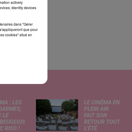
mation actively
vices; Identify devices
rtenaires dans "Gérer
s'appliqueront que pour
les cookies" situé en
MA : LES
LE CINÉMA EN
DARMES,
PLEIN AIR
 LE
FAIT SON
BEUGEOIS
RETOUR TOUT
 RISO !
L'ÉTÉ