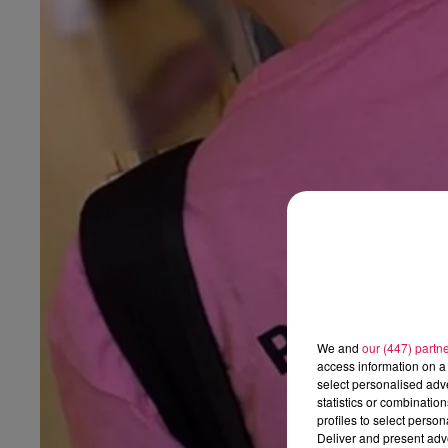
6h00 - 9h00
al FM !
Le réveil de Canal FM
We and
our (447) partn
access information on a 
select personalised ad
statistics or combinatio
profiles to select person
Deliver and present adv