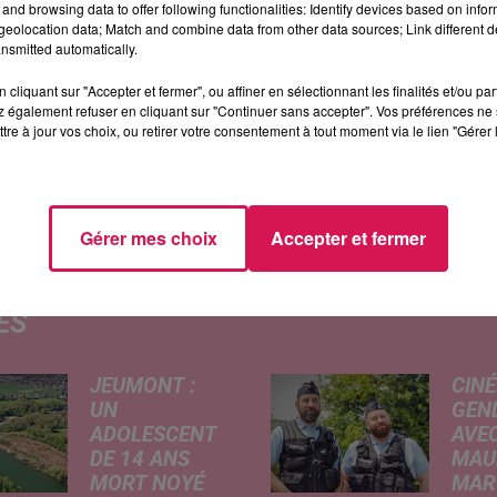
and browsing data to offer following functionalities: Identify devices based on infor
eolocation data; Match and combine data from other data sources; Link different de
nsmitted automatically.
 l’objectif de cette séance d’information sur les
cliquant sur "Accepter et fermer", ou affiner en sélectionnant les finalités et/ou pa
 également refuser en cliquant sur "Continuer sans accepter". Vos préférences ne 
fixé à 14h30, ce jeudi au centre social Le Mia,n°15
tre à jour vos choix, ou retirer votre consentement à tout moment via le lien "Gérer 
 et sans réservation.
Gérer mes choix
Accepter et fermer
ÉS
JEUMONT :
CINÉ
UN
GEN
ADOLESCENT
AVEC
DE 14 ANS
MAU
MORT NOYÉ
MARC