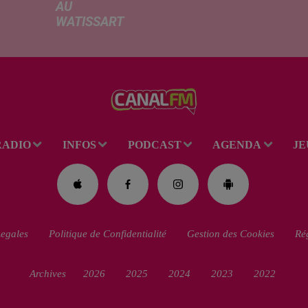
AU
Ce me
WATISSART
l'ada
Selon des
ciném
informations
de la
rapportées ce
dessi
lundi par nos
Gend
confrères de La
débar
Voix du Nord, un
toutes
adolescent a
ciném
RADIO
INFOS
PODCAST
AGENDA
JE
perdu la vie dans
occas
le plan d'eau de
Réveil
la base de loisirs
du...
egales
Politique de Confidentialité
Gestion des Cookies
Rég
Archives
2026
2025
2024
2023
2022