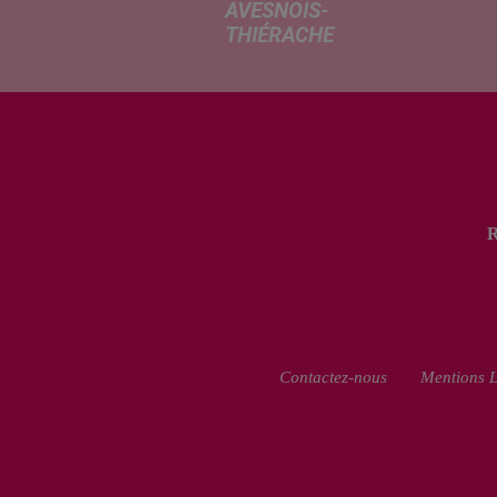
AVESNOIS-
THIÉRACHE
Un temps
typiquement
estival et
changeant
concerne nos
secteurs ce lundi
3 août. Entre des
températures
élevées l'après-
midi et un risque
d'averses
orageuses...
Contactez-nous
Mentions L