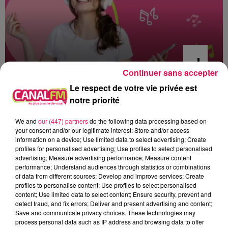
Continuer sans accepter
Le respect de votre vie privée est
0h00 - 6h00
notre priorité
Les hits de Canal FM
We and
our (447) partners
do the following data processing based on
your consent and/or our legitimate interest: Store and/or access
information on a device; Use limited data to select advertising; Create
profiles for personalised advertising; Use profiles to select personalised
advertising; Measure advertising performance; Measure content
4h50
4h50
4h48
4h48
4h45
4h45
performance; Understand audiences through statistics or combinations
of data from different sources; Develop and improve services; Create
profiles to personalise content; Use profiles to select personalised
content; Use limited data to select content; Ensure security, prevent and
detect fraud, and fix errors; Deliver and present advertising and content;
Save and communicate privacy choices. These technologies may
process personal data such as IP address and browsing data to offer
KUNGS
MIKI
MARTIN GARRIX