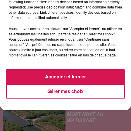
following functionalities: Identify devices based on information actively
Never Going Home
Ça Pik Un Peu Quand
Repeat It
requested; Use precise geolocation data; Match and combine data from
Même
other data sources; Link different devices; Identify devices based on
information transmitted automatically.
Vous pouvez accepter en cliquant sur "Accepter et fermer", ou affiner en
sélectionnant les finalités et/ou partenaires dans "Gérer mes choix".
LES ARTICLES LES PLUS CONSULTÉS
Vous pouvez également refuser en cliquant sur "Continuer sans
accepter". Vos préférences ne s'appliqueront que pour ce site. Vous
pouvez mettre à jour vos choix, ou retirer votre consentement à tout
CHALEUR ET RISQUE
moment via le lien "Gérer les cookies" situé en bas de chaque page.
D'ORAGES CE LUNDI EN
SAMBRE-AVESNOIS-
THIÉRACHE
Accepter et fermer
Un temps typiquement estival
et changeant concerne nos
secteurs ce lundi 3 août. Entre
Gérer mes choix
des températures élevées
JEUMONT : UN
l'après-midi et un risque
ADOLESCENT DE 14 ANS
d'averses orageuses...
MORT NOYÉ AU
WATISSART
Selon des informations