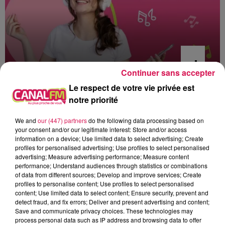
Continuer sans accepter
Le respect de votre vie privée est
0h00 - 6h00
notre priorité
Les hits de Canal FM
We and
our (447) partners
do the following data processing based on
your consent and/or our legitimate interest: Store and/or access
information on a device; Use limited data to select advertising; Create
profiles for personalised advertising; Use profiles to select personalised
advertising; Measure advertising performance; Measure content
5h09
5h09
5h06
5h06
5h03
5h03
performance; Understand audiences through statistics or combinations
of data from different sources; Develop and improve services; Create
profiles to personalise content; Use profiles to select personalised
content; Use limited data to select content; Ensure security, prevent and
detect fraud, and fix errors; Deliver and present advertising and content;
Save and communicate privacy choices. These technologies may
process personal data such as IP address and browsing data to offer
DIDO
SÉBASTIEN TELLIER ET
JUSTIN BIEBER