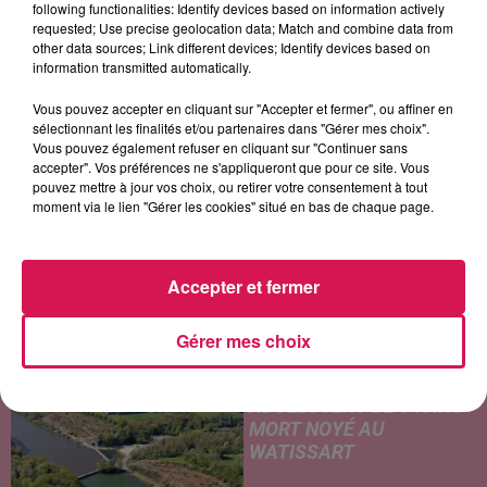
following functionalities: Identify devices based on information actively
Here With Me
Sorry
JULIETTE ARMANET
requested; Use precise geolocation data; Match and combine data from
Attraction
other data sources; Link different devices; Identify devices based on
information transmitted automatically.
Vous pouvez accepter en cliquant sur "Accepter et fermer", ou affiner en
sélectionnant les finalités et/ou partenaires dans "Gérer mes choix".
LES ARTICLES LES PLUS CONSULTÉS
Vous pouvez également refuser en cliquant sur "Continuer sans
accepter". Vos préférences ne s'appliqueront que pour ce site. Vous
pouvez mettre à jour vos choix, ou retirer votre consentement à tout
CHALEUR ET RISQUE
moment via le lien "Gérer les cookies" situé en bas de chaque page.
D'ORAGES CE LUNDI EN
SAMBRE-AVESNOIS-
THIÉRACHE
Accepter et fermer
Un temps typiquement estival
et changeant concerne nos
Gérer mes choix
secteurs ce lundi 3 août. Entre
des températures élevées
JEUMONT : UN
l'après-midi et un risque
ADOLESCENT DE 14 ANS
d'averses orageuses...
MORT NOYÉ AU
WATISSART
Selon des informations