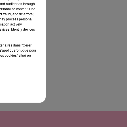
tand audiences through
personalise content; Use
 fraud, and fix errors;
 may process personal
mation actively
vices; Identify devices
rtenaires dans "Gérer
s'appliqueront que pour
les cookies" situé en
le