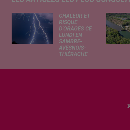
CHALEUR ET
RISQUE
D'ORAGES CE
LUNDI EN
SAMBRE-
AVESNOIS-
THIÉRACHE
Un temps
typiquement
estival et
changeant
concerne nos
secteurs ce lundi
3 août. Entre des
températures
élevées l'après-
midi et un risque