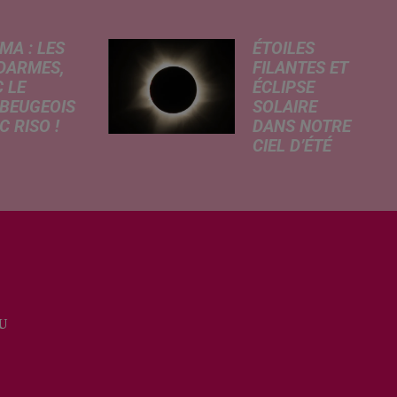
MA : LES
ÉTOILES
DARMES,
FILANTES ET
 LE
ÉCLIPSE
BEUGEOIS
SOLAIRE
 RISO !
DANS NOTRE
CIEL D’ÉTÉ
rcredi,
C’est un été
ptation
céleste
atographique
exceptionnel qui
 célèbre bande
s'annonce dans
née Les
notre région.
armes
Entre le spectacle
que dans
des étoiles
 les salles de
filantes des
a. À cette
U
Perséides et
ion, Le
l’éclipse de Soleil
...
du mercredi...