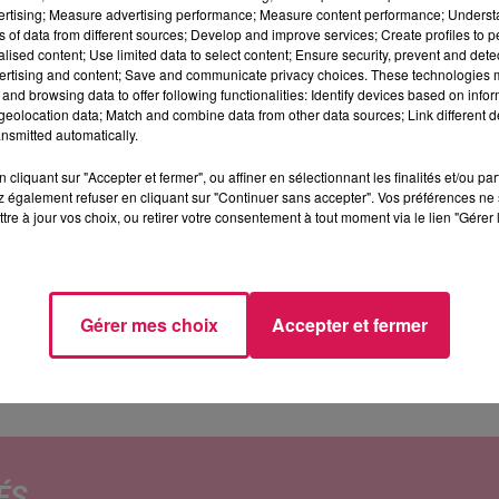
vertising; Measure advertising performance; Measure content performance; Unders
ns of data from different sources; Develop and improve services; Create profiles to 
alised content; Use limited data to select content; Ensure security, prevent and detect
ertising and content; Save and communicate privacy choices. These technologies
and browsing data to offer following functionalities: Identify devices based on infor
'Hirson
eolocation data; Match and combine data from other data sources; Link different de
nsmitted automatically.
 Campus universitaire connecté d’Hirson a enregistré
cliquant sur "Accepter et fermer", ou affiner en sélectionnant les finalités et/ou pa
re compte à ce jour 38 étudiants, contre 11 à son
 également refuser en cliquant sur "Continuer sans accepter". Vos préférences ne 
tre à jour vos choix, ou retirer votre consentement à tout moment via le lien "Gérer 
une aide mensuelle à la restauration de 40 € pour les
pus hirsonnais s’appuiera cette année sur une
nouvel
Gérer mes choix
Accepter et fermer
égiées avec
« Sciences Po » à Lill
e.
ÉS