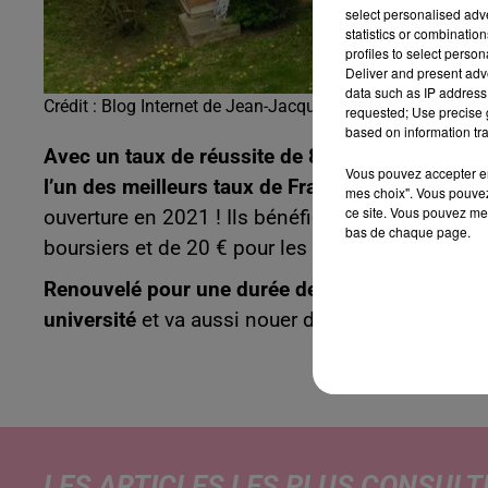
select personalised ad
statistics or combinatio
profiles to select person
Deliver and present adv
data such as IP address 
Crédit :
Blog Internet de Jean-Jacques Thomas, le maire d
requested; Use precise g
based on information tra
Avec un taux de réussite de 84,2 % en 2025, le
Vous pouvez accepter en 
l’un des meilleurs taux de France !
Cette structu
mes choix". Vous pouvez
ce site. Vous pouvez met
ouverture en 2021 ! Ils bénéficient désormais d’
bas de chaque page.
boursiers et de 20 € pour les autres.
Renouvelé pour une durée de trois ans
, ce Cam
université
et va aussi nouer des relations privil
LES ARTICLES LES PLUS CONSULT