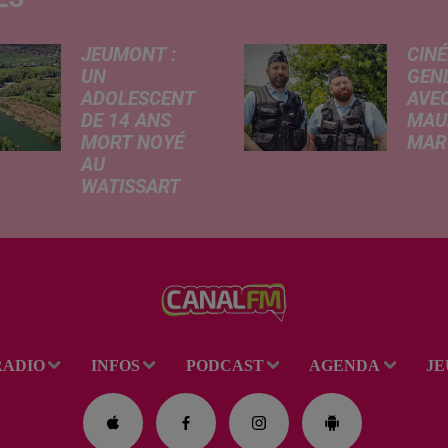
JEUMONT :
CINÉ
UN
GEN
ADOLESCENT
AVEC
DE 14 ANS
MAU
MORT NOYÉ
MARC
AU
Ce me
WATISSART
l'ada
Selon des
ciném
informations
de la
rapportées ce
dessi
lundi par nos
Gend
confrères de La
débar
Voix du Nord, un
toutes
adolescent a
ciném
RADIO
INFOS
PODCAST
AGENDA
JE
perdu la vie dans
occas
le plan d'eau de
Réveil
la base de loisirs