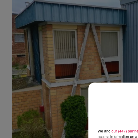
16h00 - 19h00
Arnaud et Gustine
We and
our (447) partn
access information on a 