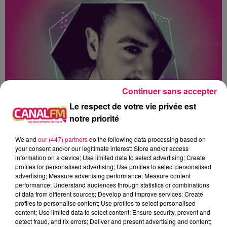
Continuer sans accepter
Le respect de votre vie privée est
notre priorité
0h00 - 1h00
Club'in Canal fm By Nexxyo
We and
our (447) partners
do the following data processing based on
your consent and/or our legitimate interest: Store and/or access
information on a device; Use limited data to select advertising; Create
profiles for personalised advertising; Use profiles to select personalised
advertising; Measure advertising performance; Measure content
performance; Understand audiences through statistics or combinations
of data from different sources; Develop and improve services; Create
14h55
14h55
14h52
14h52
14h44
14h44
profiles to personalise content; Use profiles to select personalised
content; Use limited data to select content; Ensure security, prevent and
detect fraud, and fix errors; Deliver and present advertising and content;