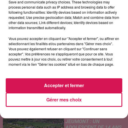
Save and communicate privacy choices. These technologies may
process personal data such as IP address and browsing data to offer
following functionalities: Identify devices based on information actively
requested; Use precise geolocation data; Match and combine data from
PHIL COLLINS
TEDDY SWIMS
KENDJI GIRAC
other data sources; Link different devices; Identify devices based on
Another Day In
Mr Know It All
Le Feu
information transmitted automatically.
Paradise
Vous pouvez accepter en cliquant sur "Accepter et fermer", ou affiner en
sélectionnant les finalités et/ou partenaires dans "Gérer mes choix".
Vous pouvez également refuser en cliquant sur "Continuer sans
accepter". Vos préférences ne s'appliqueront que pour ce site. Vous
LES ARTICLES LES PLUS CONSULTÉS
pouvez mettre à jour vos choix, ou retirer votre consentement à tout
moment via le lien "Gérer les cookies" situé en bas de chaque page.
CHALEUR ET RISQUE
D'ORAGES CE LUNDI EN
SAMBRE-AVESNOIS-
Accepter et fermer
THIÉRACHE
Un temps typiquement estival
Gérer mes choix
et changeant concerne nos
secteurs ce lundi 3 août. Entre
des températures élevées
JEUMONT : UN
l'après-midi et un risque
ADOLESCENT DE 14 ANS