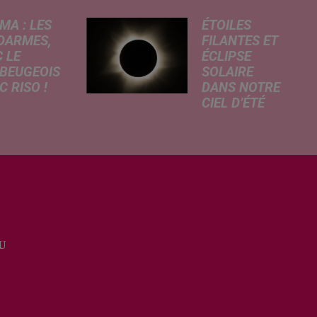
MA : LES
ÉTOILES
DARMES,
FILANTES ET
 LE
ÉCLIPSE
BEUGEOIS
SOLAIRE
 RISO !
DANS NOTRE
CIEL D’ÉTÉ
rcredi,
C’est un été
ptation
céleste
atographique
exceptionnel qui
 célèbre bande
s'annonce dans
née Les
notre région.
armes
Entre le spectacle
que dans
des étoiles
 les salles de
filantes des
a. À cette
U
Perséides et
ion, Le
l’éclipse de Soleil
...
du mercredi...