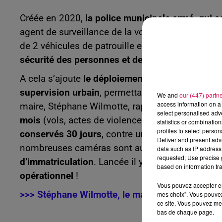
Créée en 2020,
la police municipale armé, qui 
agent de surveillance de la voie publique,
va dou
de 2 véhicules de patrouille et chaque jour, du l
sécurité des personnes et des biens
, en coordin
A cela s’ajoute
le déploiement de la vidéoprotec
supervision urbain
, permettant de visionner en
We and
our (447) partn
access information on a 
maire, Stéphane Wilmotte, rappelle que
ce systè
select personalised ad
mois
(vols, actes de violence, dépôts sauvages,
statistics or combinatio
profiles to select person
conservés 30 jours
, contre une quinzaine de jou
Deliver and present adv
nombreuses caméras sont aussi désormais do
data such as IP address 
requested; Use precise g
d’immatriculation
. Lancée il y a 2 ans,
le dispos
based on information tra
opérationnel
!
Vous pouvez accepter en 
>>> Stéphane Wilmotte, le maire d’Hautmont et v
mes choix". Vous pouvez
ce site. Vous pouvez met
bas de chaque page.