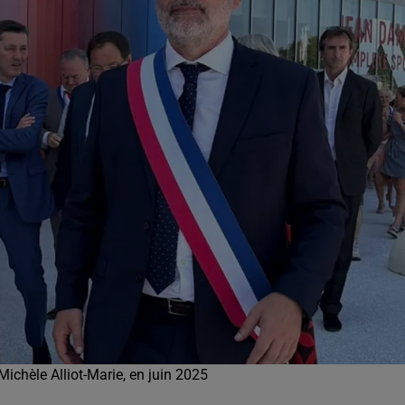
5h00 - 6h00
Le Before du Réveil de Canal FM !
Michèle Alliot-Marie, en juin 2025