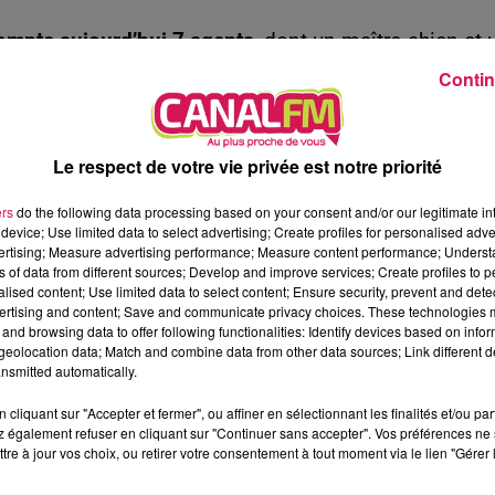
compte aujourd’hui 7 agents
, dont un maître‑chien et 
bler ses effectifs dans les mois à venir
. Elle dispos
Contin
undi au vendredi, ce sont ainsi 4
agents qui assurent l
ation avec la police nationale !
Le respect de votre vie privée est notre priorité
tion
, qui repose à Hautmont, sur
un centre de
 temps réels
près de 170 caméras actives 24 h/24
. Le
ers
do the following data processing based on your consent and/or our legitimate int
device; Use limited data to select advertising; Create profiles for personalised adver
me permet d’élucider en moyenne dix affaires par
vertising; Measure advertising performance; Measure content performance; Unders
 rodéos urbains), avec
des enregistrements qui sont
ns of data from different sources; Develop and improve services; Create profiles to 
alised content; Use limited data to select content; Ensure security, prevent and detect
rs pour les autres villes en France. Notez que de
ertising and content; Save and communicate privacy choices. These technologies
tées de
lecteurs automatiques des plaques
and browsing data to offer following functionalities: Identify devices based on infor
eolocation data; Match and combine data from other data sources; Link different de
itif de vidéo‑verbalisation est aujourd’hui 100 %
nsmitted automatically.
cliquant sur "Accepter et fermer", ou affiner en sélectionnant les finalités et/ou pa
ice-président de l’agglo :
 également refuser en cliquant sur "Continuer sans accepter". Vos préférences ne 
tre à jour vos choix, ou retirer votre consentement à tout moment via le lien "Gérer 