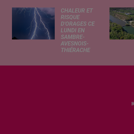
CHALEUR ET
RISQUE
D'ORAGES CE
LUNDI EN
SAMBRE-
AVESNOIS-
THIÉRACHE
Un temps
typiquement
estival et
changeant
concerne nos
secteurs ce lundi
3 août. Entre des
températures
élevées l'après-
midi et un risque
d'averses