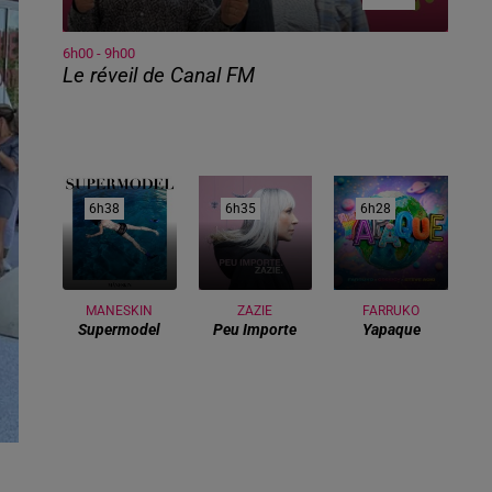
6h00 - 9h00
Le réveil de Canal FM
6h38
6h38
6h35
6h35
6h28
6h28
MANESKIN
ZAZIE
FARRUKO
Supermodel
Peu Importe
Yapaque