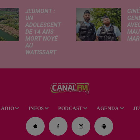
JEUMONT :
CINÉ
UN
GEN
ADOLESCENT
AVEC
DE 14 ANS
MAU
MORT NOYÉ
MARC
AU
Ce me
WATISSART
l'ada
Selon des
ciném
informations
de la
rapportées ce
dessi
lundi par nos
Gend
confrères de La
débar
Voix du Nord, un
toutes
adolescent a
ciném
RADIO
INFOS
PODCAST
AGENDA
JE
perdu la vie dans
occas
le plan d'eau de
Réveil
la base de loisirs
du...