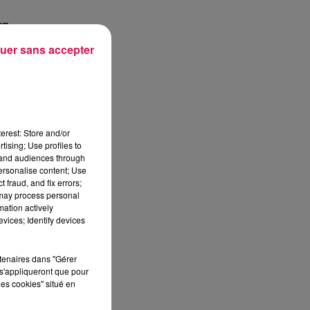
un
e
uer sans accepter
a
erest: Store and/or
tising; Use profiles to
tand audiences through
personalise content; Use
 fraud, and fix errors;
 may process personal
mation actively
vices; Identify devices
rtenaires dans "Gérer
s'appliqueront que pour
les cookies" situé en