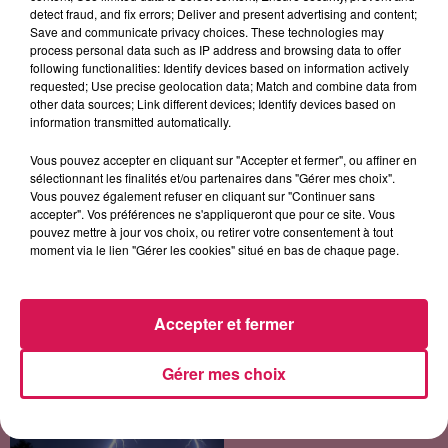
10h44
10h44
10h38
10h38
10h35
10h35
detect fraud, and fix errors; Deliver and present advertising and content;
Save and communicate privacy choices. These technologies may
process personal data such as IP address and browsing data to offer
following functionalities: Identify devices based on information actively
requested; Use precise geolocation data; Match and combine data from
other data sources; Link different devices; Identify devices based on
information transmitted automatically.
AVRIL LAVIGNE
ORIA
MARK MORRISON
Complicated
Soirée Mondaine
Return Of The Marck
Vous pouvez accepter en cliquant sur "Accepter et fermer", ou affiner en
sélectionnant les finalités et/ou partenaires dans "Gérer mes choix".
Vous pouvez également refuser en cliquant sur "Continuer sans
accepter". Vos préférences ne s'appliqueront que pour ce site. Vous
pouvez mettre à jour vos choix, ou retirer votre consentement à tout
LES ARTICLES LES PLUS CONSULTÉS
moment via le lien "Gérer les cookies" situé en bas de chaque page.
CHALEUR ET RISQUE
Accepter et fermer
D'ORAGES CE LUNDI EN
SAMBRE-AVESNOIS-
THIÉRACHE
Gérer mes choix
Un temps typiquement estival
et changeant concerne nos
secteurs ce lundi 3 août. Entre