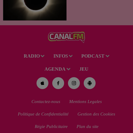
exceptionnel qui s'annonce
dans notre région. Entre le
spectacle des étoiles filantes
des Perséides et l’éclipse de
Soleil du mercredi...
RADIO
INFOS
PODCAST
AGENDA
JEU
Contactez-nous
Mentions Legales
Politique de Confidentialité
Gestion des Cookies
Régie Publicitaire
Plan du site