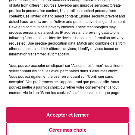
of data from different sources; Develop and improve services; Create
profiles to personalise content; Use profiles to select personalised
content; Use limited data to select content; Ensure security, prevent and
detect fraud, and fix errors; Deliver and present advertising and content;
Save and communicate privacy choices. These technologies may
process personal data such as IP address and browsing data to offer
8h44
8h44
8h39
8h39
8h35
8h35
following functionalities: Identify devices based on information actively
requested; Use precise geolocation data; Match and combine data from
other data sources; Link different devices; Identify devices based on
information transmitted automatically.
Vous pouvez accepter en cliquant sur "Accepter et fermer", ou affiner en
sélectionnant les finalités et/ou partenaires dans "Gérer mes choix".
WOMACK
CHRISTOPHE WILLEM
SHAKIRA
Vous pouvez également refuser en cliquant sur "Continuer sans
Teardrops
Systaime
Underneath The
Clothes
accepter". Vos préférences ne s'appliqueront que pour ce site. Vous
pouvez mettre à jour vos choix, ou retirer votre consentement à tout
moment via le lien "Gérer les cookies" situé en bas de chaque page.
LES ARTICLES LES PLUS CONSULTÉS
Accepter et fermer
CHALEUR ET RISQUE
Gérer mes choix
D'ORAGES CE LUNDI EN