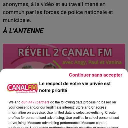
anonymes, à la vidéo et au travail mené en
commun par les forces de police nationale et
municipale.
À L'ANTENNE
Continuer sans accepter
Le respect de votre vie privée est
notre priorité
We and
our (447) partners
do the following data processing based on
your consent and/or our legitimate interest: Store and/or access
information on a device; Use limited data to select advertising; Create
profiles for personalised advertising; Use profiles to select personalised
6h00 - 9h00
advertising; Measure advertising performance; Measure content
Le réveil de Canal FM
performance; Understand audiences through statistics or combinations