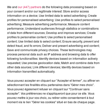
We and
our (447) partners
do the following data processing based on
your consent and/or our legitimate interest: Store and/or access
information on a device; Use limited data to select advertising; Create
profiles for personalised advertising; Use profiles to select personalised
advertising; Measure advertising performance; Measure content
performance; Understand audiences through statistics or combinations
of data from different sources; Develop and improve services; Create
profiles to personalise content; Use profiles to select personalised
content; Use limited data to select content; Ensure security, prevent and
detect fraud, and fix errors; Deliver and present advertising and content;
Save and communicate privacy choices. These technologies may
13h00 - 16h00
process personal data such as IP address and browsing data to offer
Les hits de Canal FM
following functionalities: Identify devices based on information actively
requested; Use precise geolocation data; Match and combine data from
other data sources; Link different devices; Identify devices based on
information transmitted automatically.
Vous pouvez accepter en cliquant sur "Accepter et fermer", ou affiner en
sélectionnant les finalités et/ou partenaires dans "Gérer mes choix".
15h40
15h40
15h37
15h37
15h32
15h32
Vous pouvez également refuser en cliquant sur "Continuer sans
accepter". Vos préférences ne s'appliqueront que pour ce site. Vous
pouvez mettre à jour vos choix, ou retirer votre consentement à tout
moment via le lien "Gérer les cookies" situé en bas de chaque page.