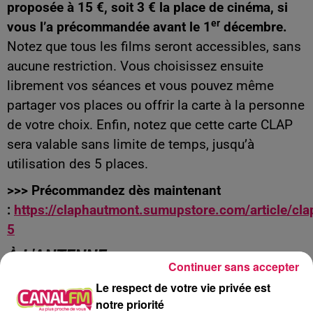
proposée à 15 €, soit 3 € la place de cinéma, si
er
vous l’a précommandée avant le 1
décembre.
Notez que tous les films seront accessibles, sans
aucune restriction. Vous choisissez ensuite
librement vos séances et vous pouvez même
partager vos places ou offrir la carte à la personne
de votre choix. Enfin, notez que cette carte CLAP
sera valable sans limite de temps, jusqu’à
utilisation des 5 places.
>>>
Précommandez dès maintenant
:
https://claphautmont.sumupstore.com/article/cla
5
À L'ANTENNE
Continuer sans accepter
Le respect de votre vie privée est
notre priorité