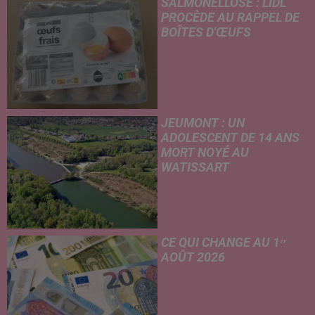
SALMONELLOSE : LIDL
l'après-midi et un risque
PROCÈDE AU RAPPEL DE
d'averses orageuses...
BOÎTES D'ŒUFS
En raison d'une suspicion de
contamination à la salmonelle,
l'enseigne Lidl retire de la
vente plusieurs lots d'œufs
vendus par boîtes de 20 et 30.
JEUMONT : UN
Une...
ADOLESCENT DE 14 ANS
MORT NOYÉ AU
WATISSART
Selon des informations
rapportées ce lundi par nos
confrères de La Voix du Nord,
un adolescent a perdu la vie
CE QUI CHANGE AU 1ᵉʳ
dans le plan d'eau de la base
AOÛT 2026
de loisirs du...
Livret A revalorisé, légère
hausse de la facture
d'électricité, coup de frein sur