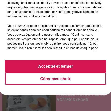
WOMACK
CHRISTOPHE WILLEM
SHAKIRA
following functionalities: Identify devices based on information actively
Teardrops
Systaime
Underneath The
requested; Use precise geolocation data; Match and combine data from
Clothes
other data sources; Link different devices; Identify devices based on
information transmitted automatically.
Vous pouvez accepter en cliquant sur "Accepter et fermer", ou affiner en
sélectionnant les finalités et/ou partenaires dans "Gérer mes choix".
LES ARTICLES LES PLUS CONSULTÉS
Vous pouvez également refuser en cliquant sur "Continuer sans
accepter". Vos préférences ne s'appliqueront que pour ce site. Vous
pouvez mettre à jour vos choix, ou retirer votre consentement à tout
CHALEUR ET RISQUE
moment via le lien "Gérer les cookies" situé en bas de chaque page.
D'ORAGES CE LUNDI EN
SAMBRE-AVESNOIS-
THIÉRACHE
Accepter et fermer
Un temps typiquement estival
et changeant concerne nos
Gérer mes choix
secteurs ce lundi 3 août. Entre
des températures élevées
SALMONELLOSE : LIDL
l'après-midi et un risque
PROCÈDE AU RAPPEL DE
d'averses orageuses...
BOÎTES D'ŒUFS
En raison d'une suspicion de
contamination à la salmonelle,