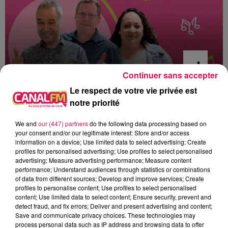
Continuer sans accepter
Le respect de votre vie privée est
6h00 - 9h00
notre priorité
Le réveil de Canal FM
We and
our (447) partners
do the following data processing based on
your consent and/or our legitimate interest: Store and/or access
information on a device; Use limited data to select advertising; Create
profiles for personalised advertising; Use profiles to select personalised
advertising; Measure advertising performance; Measure content
8h44
8h44
8h39
8h39
8h35
8h35
performance; Understand audiences through statistics or combinations
of data from different sources; Develop and improve services; Create
profiles to personalise content; Use profiles to select personalised
content; Use limited data to select content; Ensure security, prevent and
detect fraud, and fix errors; Deliver and present advertising and content;
Save and communicate privacy choices. These technologies may
process personal data such as IP address and browsing data to offer