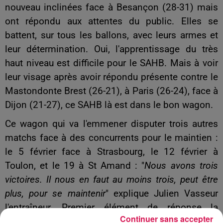
nouveau inclinées face à Besançon (28-31) mais
ont répondu aux attentes du public. Elles se
battent, sur tous les ballons, avec leurs armes et
leur détermination. Oui, l'apprentissage du très
haut niveau est difficile pour le SAHB. Mais à voir
leur visage après avoir répondu présente contre le
Mastondonte Brest (26-21), à Paris (26-24), face à
Dijon (21-27), ce SAHB là est dans le bon wagon.
Ce wagon qui va l'emmener disputer trois autres
matchs face à des concurrents pour le maintien :
le 5 février face à Strasbourg, le 12 février à
Toulon, et le 19 à St Amand : "
Nous avons trois
victoires. Il nous en faut au moins trois, peut être
plus, pour se maintenir
" explique Julien Vasseur
l'entraîneur. Premier élément de réponse la
Continuer sans accepter
semaine prochaine, salle Coubertin à Maubeuge.