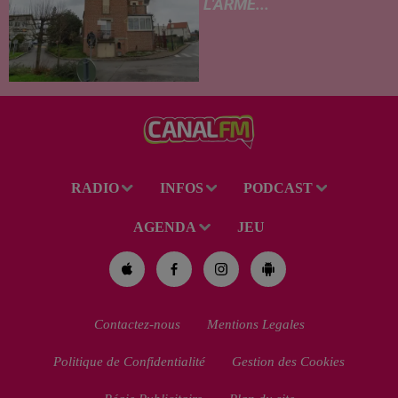
L'ARME...
Un drame s'est produit au
cours de la semaine à Vervins.
À la suite du décès d’un
habitant de 46 ans, un suspect
de 38 ans a été mis en examen
pour homicide...
RADIO
INFOS
PODCAST
AGENDA
JEU
Contactez-nous
Mentions Legales
Politique de Confidentialité
Gestion des Cookies