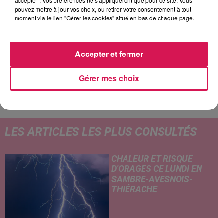
accepter". Vos préférences ne s'appliqueront que pour ce site. Vous
pouvez mettre à jour vos choix, ou retirer votre consentement à tout
17h21
17h21
17h15
17h15
17h08
17h08
moment via le lien "Gérer les cookies" situé en bas de chaque page.
Accepter et fermer
Gérer mes choix
CHRISTOPHE WILLEM
TEDDY SWIMS
CORNEILLE
Systaime
Mr Know It All
Ensemble
LES ARTICLES LES PLUS CONSULTÉS
CHALEUR ET RISQUE
D'ORAGES CE LUNDI EN
SAMBRE-AVESNOIS-
THIÉRACHE
Un temps typiquement estival
et changeant concerne nos