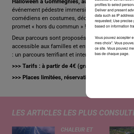
Halloween à Gommegnies, au Pays de Mormal 
profiles to select person
événement pédestre immersif, qui transforme ce v
Deliver and present adv
data such as IP address 
comédiens en costumes, décors, rituels de feu e
requested; Use precise g
based on information tra
promet « hors du commun » !
Vous pouvez accepter en 
Deux parcours sont proposés : Petit Frisson – L
mes choix". Vous pouvez
accessible aux familles et enfants dès 3 ans. 
ce site. Vous pouvez met
bas de chaque page.
: un parcours terrifiant et interactif, déconseillé 
>>> Tarifs : à partir de 4€ (gratuit pour les -3 an
>>> Places limitées, réservation obligatoire ! Bil
LES ARTICLES LES PLUS CONSULT
CHALEUR ET