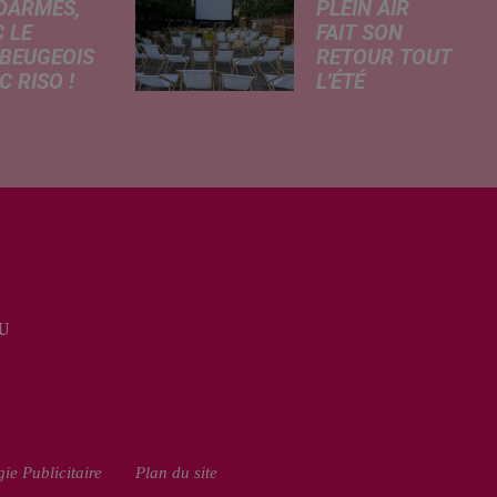
DARMES,
PLEIN AIR
 LE
FAIT SON
BEUGEOIS
RETOUR TOUT
 RISO !
L'ÉTÉ
rcredi,
Pour cette édition
ptation
des Petits
atographique
Détours, la
 célèbre bande
Communauté
née Les
d’Agglomération
armes
Maubeuge - Val
que dans
de Sambre
 les salles de
propose trois
a. À cette
soirées cinéma
U
ion, Le
gratuites et
...
conviviales à...
ie Publicitaire
Plan du site