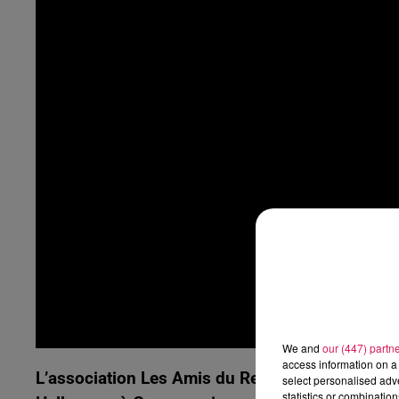
9h00 - 13h00
la ligne des auditeurs
We and
our (447) partn
access information on a 
L’association Les Amis du Relais de la Licorne
select personalised ad
statistics or combinatio