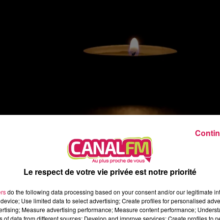
13h00 - 16h00
Les hits de Canal FM
Contin
Le respect de votre vie privée est notre priorité
ers
do the following data processing based on your consent and/or our legitimate int
device; Use limited data to select advertising; Create profiles for personalised adver
 organise dimanche la 4ème édition de leur événemen
vertising; Measure advertising performance; Measure content performance; Unders
ns of data from different sources; Develop and improve services; Create profiles to 