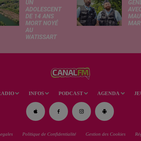
UN
GEN
ADOLESCENT
AVEC
DE 14 ANS
MAU
MORT NOYÉ
MARC
AU
Ce me
WATISSART
l'ada
Selon des
ciném
informations
de la
rapportées ce
dessi
lundi par nos
Gend
confrères de La
débar
Voix du Nord, un
toutes
adolescent a
ciném
RADIO
INFOS
PODCAST
AGENDA
JE
perdu la vie dans
occas
le plan d'eau de
Réveil
la base de loisirs
du...
egales
Politique de Confidentialité
Gestion des Cookies
Rég