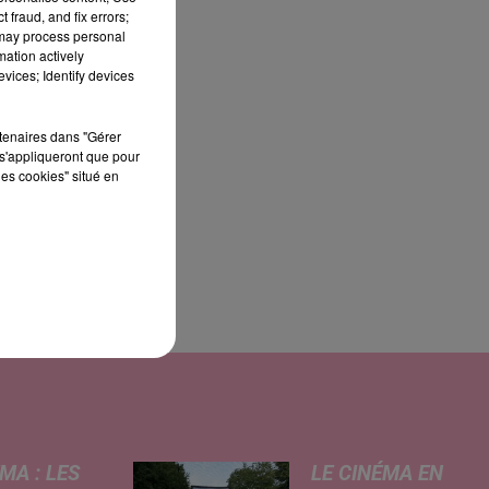
 fraud, and fix errors;
 may process personal
mation actively
vices; Identify devices
rtenaires dans "Gérer
s'appliqueront que pour
0)
les cookies" situé en
MA : LES
LE CINÉMA EN