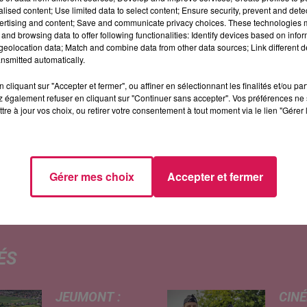
!
Ça s’appelle «
Les Chroniques Maudites
». C’est un
alised content; Use limited data to select content; Ensure security, prevent and detect
illage en véritable théâtre vivant, avec des
ertising and content; Save and communicate privacy choices. These technologies
and browsing data to offer following functionalities: Identify devices based on infor
t effets spéciaux, pour une expérience qu’on nous
eolocation data; Match and combine data from other data sources; Link different de
nsmitted automatically.
cliquant sur "Accepter et fermer", ou affiner en sélectionnant les finalités et/ou pa
a Prophétie des Veilleurs (15h30 → 17h00) :
 également refuser en cliquant sur "Continuer sans accepter". Vos préférences ne 
Grand Frisson – L’Appel des Profanés (18h30 → 20h0
tre à jour vos choix, ou retirer votre consentement à tout moment via le lien "Gérer 
aux -12 ans.
s).
Gérer mes choix
Accepter et fermer
letterie en ligne
en cliquant ici
!
ÉS
JEUMONT :
CINÉ