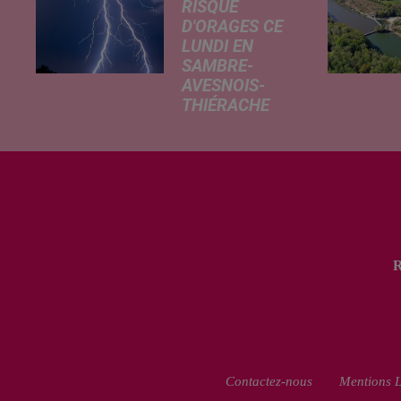
RISQUE
D'ORAGES CE
LUNDI EN
SAMBRE-
AVESNOIS-
THIÉRACHE
Un temps
typiquement
estival et
changeant
concerne nos
secteurs ce lundi
3 août. Entre des
températures
élevées l'après-
midi et un risque
d'averses
orageuses...
Contactez-nous
Mentions L