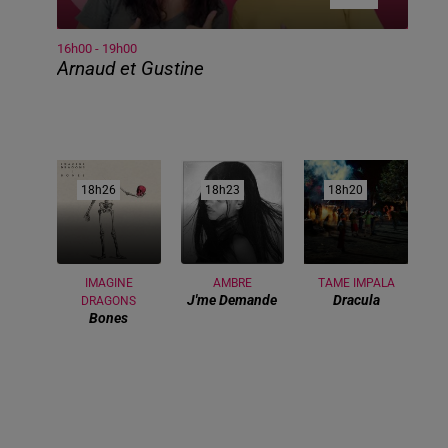
16h00 - 19h00
Arnaud et Gustine
18h26
18h26
18h23
18h23
18h20
18h20
IMAGINE
AMBRE
TAME IMPALA
J'me Demande
Dracula
DRAGONS
Bones