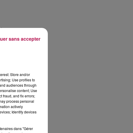
),
uer sans accepter
erest: Store and/or
tising; Use profiles to
tand audiences through
personalise content; Use
 fraud, and fix errors;
 may process personal
mation actively
vices; Identify devices
rtenaires dans "Gérer