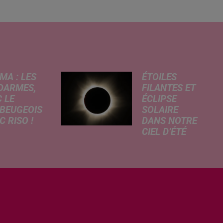
MA : LES
ÉTOILES
DARMES,
FILANTES ET
 LE
ÉCLIPSE
BEUGEOIS
SOLAIRE
 RISO !
DANS NOTRE
CIEL D’ÉTÉ
rcredi,
C’est un été
ptation
céleste
atographique
exceptionnel qui
 célèbre bande
s'annonce dans
née Les
notre région.
armes
Entre le spectacle
que dans
des étoiles
 les salles de