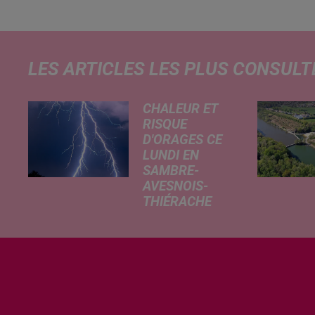
LES ARTICLES LES PLUS CONSULT
CHALEUR ET
RISQUE
D'ORAGES CE
LUNDI EN
SAMBRE-
AVESNOIS-
THIÉRACHE
Un temps
typiquement
estival et
changeant
concerne nos
secteurs ce lundi