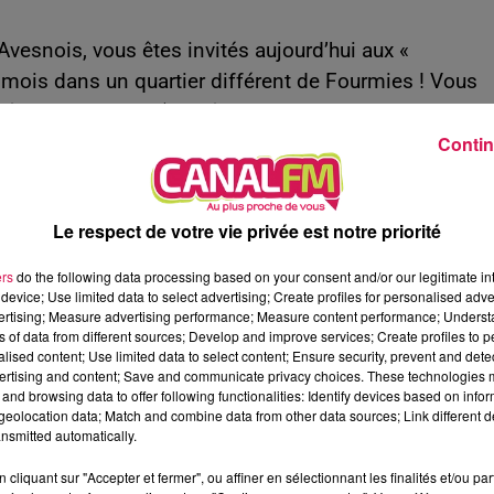
Avesnois, vous êtes invités aujourd’hui aux «
 mois dans un quartier différent de Fourmies ! Vous
 de l'avesnois (musée du textile et de la vie sociale
Contin
pas de venir avec des CV pour postuler et rencontrer
//urls.fr/YZUCLh
Le respect de votre vie privée est notre priorité
ers
do the following data processing based on your consent and/or our legitimate int
device; Use limited data to select advertising; Create profiles for personalised adver
vertising; Measure advertising performance; Measure content performance; Unders
ns of data from different sources; Develop and improve services; Create profiles to 
alised content; Use limited data to select content; Ensure security, prevent and detect
ertising and content; Save and communicate privacy choices. These technologies
and browsing data to offer following functionalities: Identify devices based on infor
eolocation data; Match and combine data from other data sources; Link different de
nsmitted automatically.
cliquant sur "Accepter et fermer", ou affiner en sélectionnant les finalités et/ou pa