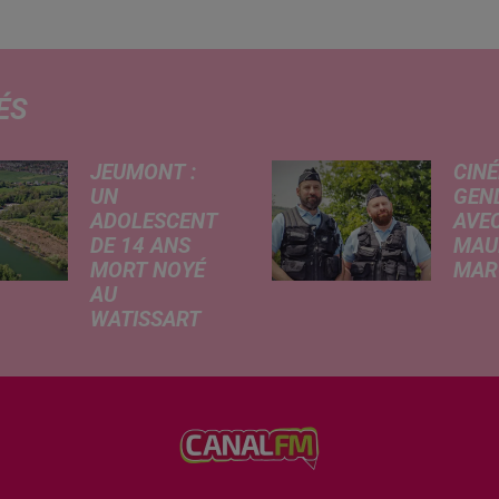
ÉS
JEUMONT :
CINÉ
UN
GEN
ADOLESCENT
AVEC
DE 14 ANS
MAU
MORT NOYÉ
MARC
AU
Ce me
WATISSART
l'ada
Selon des
ciném
informations
de la
rapportées ce
dessi
lundi par nos
Gend
confrères de La
débar
Voix du Nord, un
toutes