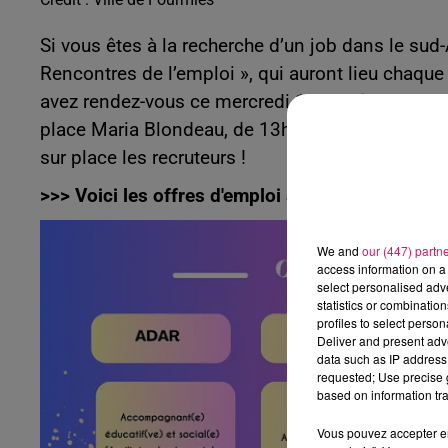
Si vous êtes à la recherche d’un job dans le sud-
Rencontres de l’emploi », qui auront lieu chaque
avez rendez-vous ce mercredi 14 mai à l’Ecomusée
place Maria Blondeau, de 13h à 16h ! N’oubliez 
sur place les recruteurs !
>>> Voici les offres d'emploi à pourvoir :
https:
We and
our (447) partn
access information on a 
select personalised ad
statistics or combinatio
profiles to select person
Deliver and present adv
data such as IP address 
requested; Use precise g
based on information tra
Vous pouvez accepter en 