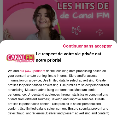
Continuer sans accepter
Le respect de votre vie privée est
notre priorité
0h00 - 6h00
We and
our (447) partners
do the following data processing based on
Les hits de Canal FM
your consent and/or our legitimate interest: Store and/or access
information on a device; Use limited data to select advertising; Create
profiles for personalised advertising; Use profiles to select personalised
advertising; Measure advertising performance; Measure content
performance; Understand audiences through statistics or combinations
of data from different sources; Develop and improve services; Create
profiles to personalise content; Use profiles to select personalised
5h13
5h13
5h07
5h07
5h03
5h03
content; Use limited data to select content; Ensure security, prevent and
detect fraud, and fix errors; Deliver and present advertising and content;