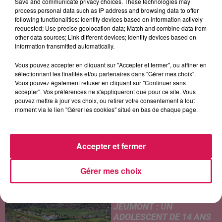
Save and communicate privacy choices. These technologies may
process personal data such as IP address and browsing data to offer
following functionalities: Identify devices based on information actively
requested; Use precise geolocation data; Match and combine data from
other data sources; Link different devices; Identify devices based on
PHIL COLLINS
ALEX WARREN
LEWIS CAPALDI
information transmitted automatically.
Can't Stop Loving You
Passenger
Before You Go
Vous pouvez accepter en cliquant sur "Accepter et fermer", ou affiner en
sélectionnant les finalités et/ou partenaires dans "Gérer mes choix".
Vous pouvez également refuser en cliquant sur "Continuer sans
accepter". Vos préférences ne s'appliqueront que pour ce site. Vous
LES ARTICLES LES PLUS CONSULTÉS
pouvez mettre à jour vos choix, ou retirer votre consentement à tout
moment via le lien "Gérer les cookies" situé en bas de chaque page.
CHALEUR ET RISQUE
D'ORAGES CE LUNDI EN
SAMBRE-AVESNOIS-
Accepter et fermer
THIÉRACHE
Un temps typiquement estival
Gérer mes choix
et changeant concerne nos
secteurs ce lundi 3 août. Entre
des températures élevées
JEUMONT : UN
l'après-midi et un risque
ADOLESCENT DE 14 ANS
d'averses orageuses...