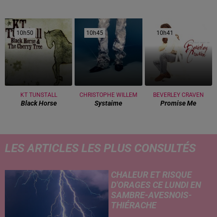
10h50
10h50
10h45
10h45
10h41
10h41
KT TUNSTALL
CHRISTOPHE WILLEM
BEVERLEY CRAVEN
Black Horse
Systaime
Promise Me
LES ARTICLES LES PLUS CONSULTÉS
CHALEUR ET RISQUE
D'ORAGES CE LUNDI EN
SAMBRE-AVESNOIS-
THIÉRACHE
Un temps typiquement estival