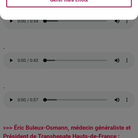
-
-
-
>>> Éric Buleux-Osmann, médecin généraliste et
Président de Transhepate Hauts-de-France :