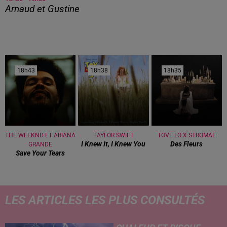
Arnaud et Gustine
18h43
18h43
18h38
18h38
18h35
18h35
THE WEEKND ET ARIANA
TAYLOR SWIFT
TOVE LO X STROMAE
I Knew It, I Knew You
Des Fleurs
GRANDE
Save Your Tears
LES ARTICLES LES PLUS CONSULTÉS