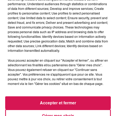
performance; Understand audiences through statistics or combinations
of data from different sources; Develop and improve services; Create
profiles to personalise content; Use profiles to select personalised
content; Use limited data to select content; Ensure security, prevent and
detect fraud, and fix errors; Deliver and present advertising and content;
Save and communicate privacy choices. These technologies may
process personal data such as IP address and browsing data to offer
following functionalities: Identify devices based on information actively
Des actions de sensibilisation aux dons d’organes
requested; Use precise geolocation data; Match and combine data from
other data sources; Link different devices; Identify devices based on
seront donc organisées le 22 juin et octobre à
information transmitted automatically.
Fourmies. En attendant, des actions seront
Vous pouvez accepter en cliquant sur "Accepter et fermer", ou affiner en
menées auprès du grand public pour mieux
sélectionnant les finalités et/ou partenaires dans "Gérer mes choix".
Vous pouvez également refuser en cliquant sur "Continuer sans
contribuer à la visibilité du ruban vert, symbole du
accepter". Vos préférences ne s'appliqueront que pour ce site. Vous
don d’organe et couleur de l’espoir !
pouvez mettre à jour vos choix, ou retirer votre consentement à tout
moment via le lien "Gérer les cookies" situé en bas de chaque page.
Le don d’organe sauve des vies, comme a tenu à
le souligner
Jean-Paul Pronau, conseiller
municipal de Fourmies, en charge de la santé et
Accepter et fermer
du développement durable :
Gérer mes choix