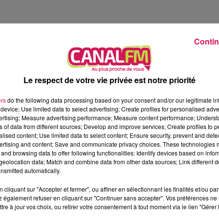
Contin
Le respect de votre vie privée est notre priorité
ers
do the following data processing based on your consent and/or our legitimate int
device; Use limited data to select advertising; Create profiles for personalised adver
vertising; Measure advertising performance; Measure content performance; Unders
ns of data from different sources; Develop and improve services; Create profiles to 
alised content; Use limited data to select content; Ensure security, prevent and detect
ertising and content; Save and communicate privacy choices. These technologies
and browsing data to offer following functionalities: Identify devices based on infor
eolocation data; Match and combine data from other data sources; Link different de
nsmitted automatically.
cliquant sur "Accepter et fermer", ou affiner en sélectionnant les finalités et/ou pa
 également refuser en cliquant sur "Continuer sans accepter". Vos préférences ne 
tre à jour vos choix, ou retirer votre consentement à tout moment via le lien "Gérer 