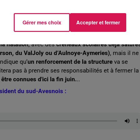
Gérer mes choix
Accepter et fermer
ure anticipée de l’actuelle piscine va poser de série
la natation
, avec des
créneaux scolaires déjà saturé
irson, du ValJoly ou d’Aulnoye-Aymeries)
, mais il ne
indique qu’
un renforcement de la structure
va se
sitera pas à prendre ses responsabilités et à fermer la
tre connues d'ici la fin juin.
..
ésident du sud-Avesnois :