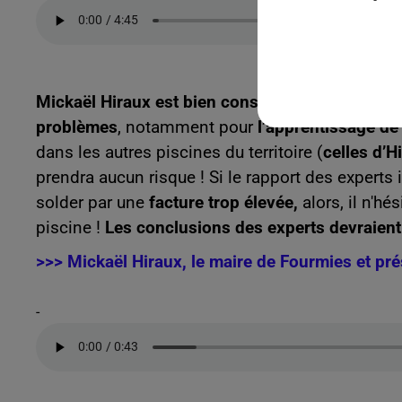
Mickaël Hiraux est bien conscient qu’une fermet
problèmes
, notamment pour
l’apprentissage de 
dans les autres piscines du territoire (
celles d’H
prendra aucun risque ! Si le rapport des experts 
solder par une
facture trop élevée,
alors, il n'hé
piscine !
Les conclusions des experts devraient ê
>>> Mickaël Hiraux, le maire de Fourmies et pr
-