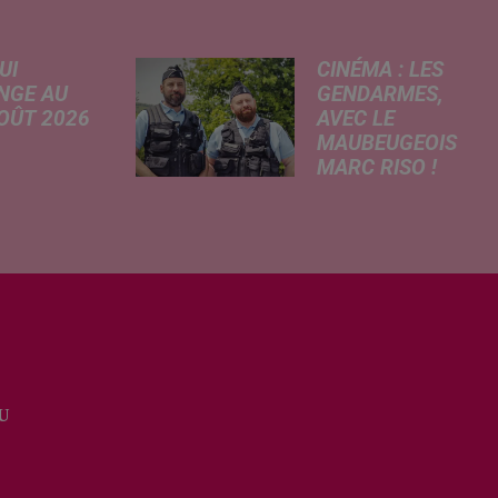
UI
CINÉMA : LES
NGE AU
GENDARMES,
AOÛT 2026
AVEC LE
MAUBEUGEOIS
 A
MARC RISO !
risé, légère
Ce mercredi,
e de la
l'adaptation
re
cinématographique
tricité, coup
de la célèbre bande
in sur le
dessinée Les
rchage
Gendarmes
honique et
débarque dans
ment de
toutes les salles de
cation de
cinéma. À cette
e scolaire...
U
occasion, Le
Réveil...