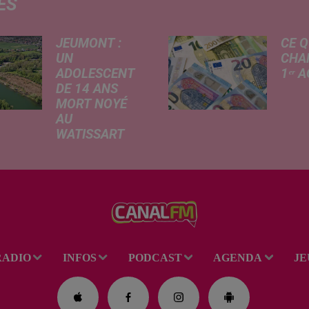
ÉS
JEUMONT :
CE Q
UN
CHA
ADOLESCENT
1ᵉʳ 
DE 14 ANS
Livret
MORT NOYÉ
revalo
AU
hauss
WATISSART
factu
Selon des
d'élec
informations
de fre
rapportées ce
déma
lundi par nos
télép
confrères de La
verse
Voix du Nord, un
l'allo
adolescent a
rentré
RADIO
INFOS
PODCAST
AGENDA
JE
perdu la vie dans
le plan d'eau de
la base de loisirs