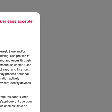
uer sans accepter
erest: Store and/or
tising; Use profiles to
tand audiences through
personalise content; Use
 fraud, and fix errors;
 may process personal
mation actively
vices; Identify devices
rtenaires dans "Gérer
s'appliqueront que pour
les cookies" situé en