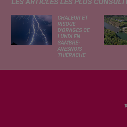
LES ARTICLES LES PLUS CONSULT
CHALEUR ET
RISQUE
D'ORAGES CE
LUNDI EN
SAMBRE-
AVESNOIS-
THIÉRACHE
Un temps
typiquement
estival et
changeant
concerne nos
secteurs ce lundi
3 août. Entre des
températures
élevées l'après-
midi et un risque