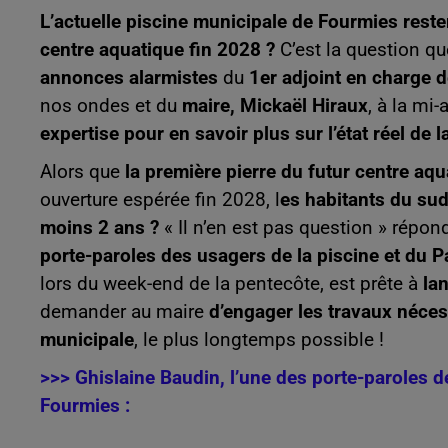
L’actuelle piscine municipale de Fourmies rester
centre aquatique fin 2028 ?
C’est la question q
annonces alarmistes
du
1er adjoint en charge 
nos ondes et du
maire, Mickaël Hiraux
, à la mi
expertise pour en savoir plus sur l’état réel de l
Alors que
la première pierre du futur centre aq
ouverture espérée fin 2028, l
es habitants du sud
moins 2 ans ?
« Il n’en est pas question » répo
porte-paroles des usagers de la piscine et du Pa
lors du week-end de la pentecôte, est prête à
lan
demander au maire
d’engager les travaux nécess
municipale
, le plus longtemps possible !
>>> Ghislaine Baudin, l’une des porte-paroles de
Fourmies :