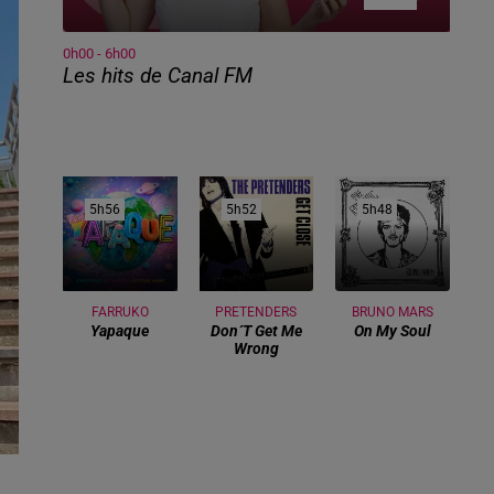
0h00 - 6h00
Les hits de Canal FM
5h56
5h56
5h52
5h52
5h48
5h48
FARRUKO
PRETENDERS
BRUNO MARS
Yapaque
Don´t Get Me
On My Soul
Wrong