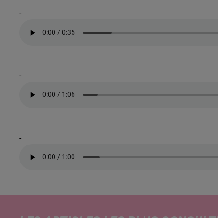
-
-
-