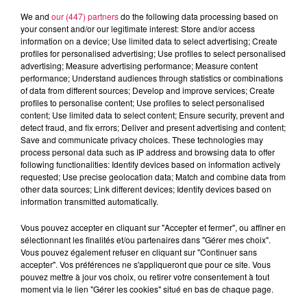
We and
our (447) partners
do the following data processing based on
your consent and/or our legitimate interest: Store and/or access
information on a device; Use limited data to select advertising; Create
profiles for personalised advertising; Use profiles to select personalised
advertising; Measure advertising performance; Measure content
performance; Understand audiences through statistics or combinations
of data from different sources; Develop and improve services; Create
profiles to personalise content; Use profiles to select personalised
content; Use limited data to select content; Ensure security, prevent and
detect fraud, and fix errors; Deliver and present advertising and content;
10h00 - 12h00
Save and communicate privacy choices. These technologies may
les dedicaces
process personal data such as IP address and browsing data to offer
following functionalities: Identify devices based on information actively
requested; Use precise geolocation data; Match and combine data from
other data sources; Link different devices; Identify devices based on
information transmitted automatically.
Vous pouvez accepter en cliquant sur "Accepter et fermer", ou affiner en
11h41
11h41
11h38
11h38
11h34
11h34
sélectionnant les finalités et/ou partenaires dans "Gérer mes choix".
Vous pouvez également refuser en cliquant sur "Continuer sans
accepter". Vos préférences ne s'appliqueront que pour ce site. Vous
pouvez mettre à jour vos choix, ou retirer votre consentement à tout
moment via le lien "Gérer les cookies" situé en bas de chaque page.