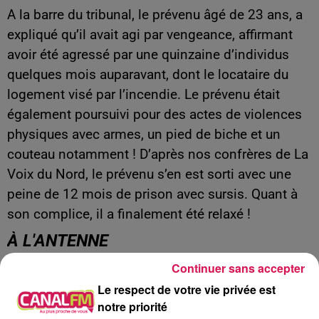
A la barre du tribunal, le prévenu âgé de 23 ans, a
expliqué qu’il avait agi par vengeance, affirmant
avoir été agressé par une quinzaine d’individus
quelques mois auparavant, dont le locataire du
logement visé par l’incendie. Le prévenu était
également poursuivi pour des actes de violences
physiques avec armes, un pied de biche et un
couteau notamment ! D’après nos confrères de La
Voix du Nord, le prévenu s’en est sorti avec une
peine de 12 mois de prison avec sursis. Quant à
son complice, il a finalement été relaxé !
À L'ANTENNE
Continuer sans accepter
Le respect de votre vie privée est
notre priorité