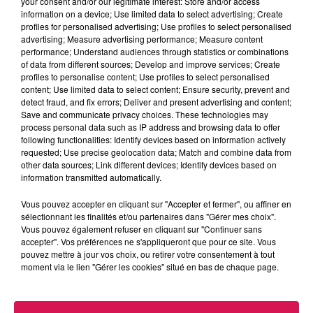
your consent and/or our legitimate interest: Store and/or access
Tournay - 21 rue Cousin Corbier > Certification
information on a device; Use limited data to select advertising; Create
profiles for personalised advertising; Use profiles to select personalised
Boulangerie
advertising; Measure advertising performance; Measure content
performance; Understand audiences through statistics or combinations
« Tartine et Gourmandise » à Louvignies-
of data from different sources; Develop and improve services; Create
profiles to personalise content; Use profiles to select personalised
Quesnoy, par Samuel Bonnaire - 16 Route
content; Use limited data to select content; Ensure security, prevent and
Nationale > Certification Boulangerie
detect fraud, and fix errors; Deliver and present advertising and content;
Save and communicate privacy choices. These technologies may
« Pâtisserie Guillaume Fievet » à Le Quesnoy, par
process personal data such as IP address and browsing data to offer
following functionalities: Identify devices based on information actively
Guillaume Fievet - 42 rue du Maréchal Joffre -
requested; Use precise geolocation data; Match and combine data from
Certification Pâtisserie
other data sources; Link different devices; Identify devices based on
information transmitted automatically.
À L'ANTENNE
Vous pouvez accepter en cliquant sur "Accepter et fermer", ou affiner en
sélectionnant les finalités et/ou partenaires dans "Gérer mes choix".
Vous pouvez également refuser en cliquant sur "Continuer sans
accepter". Vos préférences ne s'appliqueront que pour ce site. Vous
pouvez mettre à jour vos choix, ou retirer votre consentement à tout
moment via le lien "Gérer les cookies" situé en bas de chaque page.