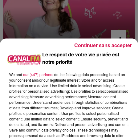
Continuer sans accepter
Le respect de votre vie privée est
12h00 - 22h00
notre priorité
Les hits de Canal FM
We and
our (447) partners
do the following data processing based on
your consent and/or our legitimate interest: Store and/or access
information on a device; Use limited data to select advertising; Create
profiles for personalised advertising; Use profiles to select personalised
advertising; Measure advertising performance; Measure content
13h04
13h04
13h01
13h01
12h57
12h57
performance; Understand audiences through statistics or combinations
of data from different sources; Develop and improve services; Create
profiles to personalise content; Use profiles to select personalised
content; Use limited data to select content; Ensure security, prevent and
detect fraud, and fix errors; Deliver and present advertising and content;
Save and communicate privacy choices. These technologies may
process personal data such as IP address and browsing data to offer