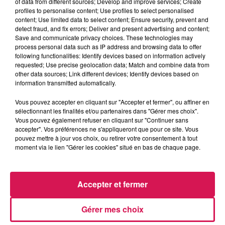
of data from different sources; Develop and improve services; Create
profiles to personalise content; Use profiles to select personalised
content; Use limited data to select content; Ensure security, prevent and
detect fraud, and fix errors; Deliver and present advertising and content;
Save and communicate privacy choices. These technologies may
process personal data such as IP address and browsing data to offer
21h57
21h57
21h54
21h54
21h50
21h50
following functionalities: Identify devices based on information actively
requested; Use precise geolocation data; Match and combine data from
other data sources; Link different devices; Identify devices based on
information transmitted automatically.
Vous pouvez accepter en cliquant sur "Accepter et fermer", ou affiner en
sélectionnant les finalités et/ou partenaires dans "Gérer mes choix".
BEBE REXHA
FLORENT MOTHE
TEDDY SWIMS
Vous pouvez également refuser en cliquant sur "Continuer sans
Sad Girls
Les Blessures
Mr Know It All
accepter". Vos préférences ne s'appliqueront que pour ce site. Vous
pouvez mettre à jour vos choix, ou retirer votre consentement à tout
moment via le lien "Gérer les cookies" situé en bas de chaque page.
LES ARTICLES LES PLUS CONSULTÉS
Accepter et fermer
CHALEUR ET RISQUE
D'ORAGES CE LUNDI EN
Gérer mes choix
SAMBRE-AVESNOIS-