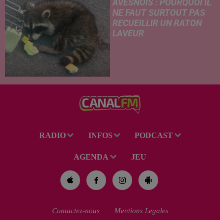
AVESNOIS : POURQUOI IL
NE FAUT SURTOUT PAS
RECUEILLIR UN RATON
LAVEUR
Trouvé déshydraté au bord d’un
chemin, un jeune raton laveur a
été recueilli par des habitants
de la région. Mais si l'intention
de lui porter secours part...
RADIO
INFOS
PODCAST
AGENDA
JEU
Contactez-nous
Mentions Legales