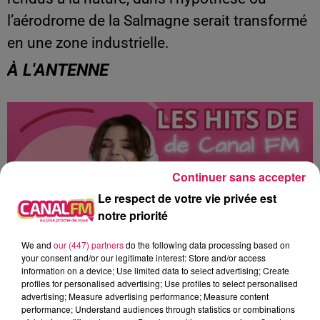
l’aérodrome de la Salmagne serait transformé
en une zone industrielle.
À L'ANTENNE
Continuer sans accepter
Le respect de votre vie privée est
notre priorité
We and
our (447) partners
do the following data processing based on
your consent and/or our legitimate interest: Store and/or access
information on a device; Use limited data to select advertising; Create
profiles for personalised advertising; Use profiles to select personalised
20h00 - 22h00
advertising; Measure advertising performance; Measure content
Les hits de Canal FM
performance; Understand audiences through statistics or combinations