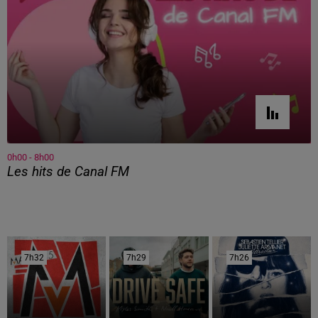
0h00 - 8h00
Les hits de Canal FM
7h32
7h32
7h29
7h29
7h26
7h26