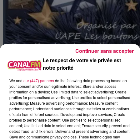
Continuer sans accepter
Le respect de votre vie privée est
Le père Noël est aussi annoncé ce dimanche (de
notre priorité
10h à 18h) à la salle des fêtes d’
Étrœungt
, pour un
joli marché de Noël, avec les concerts de
We and
our (447) partners
do the following data processing based on
your consent and/or our legitimate interest: Store and/or access
l’harmonie municipale à 11h30 et de la chorale
information on a device; Use limited data to select advertising; Create
des enfants à 15h. Cet événement est organisé
profiles for personalised advertising; Use profiles to select personalised
advertising; Measure advertising performance; Measure content
par l’union commerciale et artisanale d’Étrœungt !
performance; Understand audiences through statistics or combinations
of data from different sources; Develop and improve services; Create
À L'ANTENNE
profiles to personalise content; Use profiles to select personalised
content; Use limited data to select content; Ensure security, prevent and
detect fraud, and fix errors; Deliver and present advertising and content;
Save and communicate privacy choices. These technologies may