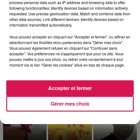
process personal data such as IP address and browsing data to offer
following functionalities: Identify devices based on information actively
requested; Use precise geolocation data; Match and combine data from
other data sources; Link different devices; Identify devices based on
information transmitted automatically.
Vous pouvez accepter en cliquant sur "Accepter et fermer", ou affiner en
sélectionnant les finalités et/ou partenaires dans "Gérer mes choix".
Vous pouvez également refuser en cliquant sur "Continuer sans
accepter". Vos préférences ne s'appliqueront que pour ce site. Vous
pouvez mettre à jour vos choix, ou retirer votre consentement à tout
moment via le lien "Gérer les cookies" situé en bas de chaque page.
0h00 - 8h00
Les hits de Canal FM
Accepter et fermer
Gérer mes choix
21h54
21h54
21h51
21h51
21h46
21h46