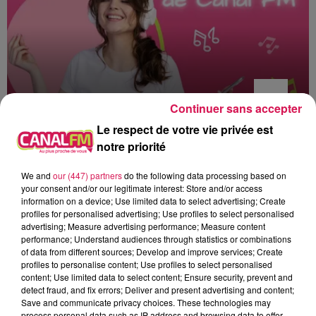
Continuer sans accepter
Le respect de votre vie privée est
12h00 - 22h00
notre priorité
Les hits de Canal FM
We and
our (447) partners
do the following data processing based on
your consent and/or our legitimate interest: Store and/or access
information on a device; Use limited data to select advertising; Create
profiles for personalised advertising; Use profiles to select personalised
advertising; Measure advertising performance; Measure content
performance; Understand audiences through statistics or combinations
15h54
15h54
15h51
15h51
15h40
15h40
of data from different sources; Develop and improve services; Create
profiles to personalise content; Use profiles to select personalised
content; Use limited data to select content; Ensure security, prevent and
detect fraud, and fix errors; Deliver and present advertising and content;
Save and communicate privacy choices. These technologies may
process personal data such as IP address and browsing data to offer