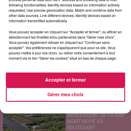
following functionalities: Identify devices based on information actively
ED SHEERAN
JUNGELI FT. EMMA
U2
requested; Use precise geolocation data; Match and combine data from
Thinking Out Loud
Juste Un Peu
Pride (in The Name Of
other data sources; Link different devices; Identify devices based on
Love)
information transmitted automatically.
Vous pouvez accepter en cliquant sur "Accepter et fermer", ou affiner en
sélectionnant les finalités et/ou partenaires dans "Gérer mes choix".
LES ARTICLES LES PLUS CONSULTÉS
Vous pouvez également refuser en cliquant sur "Continuer sans
accepter". Vos préférences ne s'appliqueront que pour ce site. Vous
pouvez mettre à jour vos choix, ou retirer votre consentement à tout
moment via le lien "Gérer les cookies" situé en bas de chaque page.
CHALEUR ET RISQUE
D'ORAGES CE LUNDI EN
SAMBRE-AVESNOIS-
THIÉRACHE
Accepter et fermer
Un temps typiquement estival
et changeant concerne nos
Gérer mes choix
secteurs ce lundi 3 août. Entre
des températures élevées
JEUMONT : UN
l'après-midi et un risque
ADOLESCENT DE 14 ANS
d'averses orageuses...
MORT NOYÉ AU
WATISSART