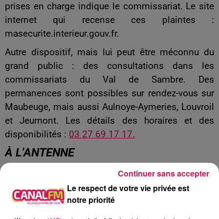
prises en charge indique le commissariat. Le site
internet qui recense ces plaintes :
masecurite.interieur.gouv.fr.
Autre dispositif, mais lui peut être méconnu du
grand public : des consultations dans les
commissariats du Val de Sambre. Des
permanences sont possibles sur rendez-vous sur
Maubeuge, mais aussi Aulnoye-Aymeries, Louvroil
et Jeumont. Les détails des horaires et des
disponibilités :
03 27 69 17 17.
À L'ANTENNE
Continuer sans accepter
Le respect de votre vie privée est
notre priorité