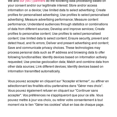
We and
our (447) partners
do the following data processing based on
your consent and/or our legitimate interest: Store and/or access
information on a device; Use limited data to select advertising; Create
profiles for personalised advertising; Use profiles to select personalised
advertising; Measure advertising performance; Measure content
performance; Understand audiences through statistics or combinations
of data from different sources; Develop and improve services; Create
profiles to personalise content; Use profiles to select personalised
content; Use limited data to select content; Ensure security, prevent and
detect fraud, and fix errors; Deliver and present advertising and content;
0h00 - 1h00
Save and communicate privacy choices. These technologies may
Club'in Canal fm By Nexxyo
process personal data such as IP address and browsing data to offer
following functionalities: Identify devices based on information actively
requested; Use precise geolocation data; Match and combine data from
other data sources; Link different devices; Identify devices based on
information transmitted automatically.
Vous pouvez accepter en cliquant sur "Accepter et fermer", ou affiner en
13h10
13h10
13h04
13h04
13h01
13h01
sélectionnant les finalités et/ou partenaires dans "Gérer mes choix".
Vous pouvez également refuser en cliquant sur "Continuer sans
accepter". Vos préférences ne s'appliqueront que pour ce site. Vous
pouvez mettre à jour vos choix, ou retirer votre consentement à tout
moment via le lien "Gérer les cookies" situé en bas de chaque page.
ZAZIE
AMINE
TAYLOR SWIFT