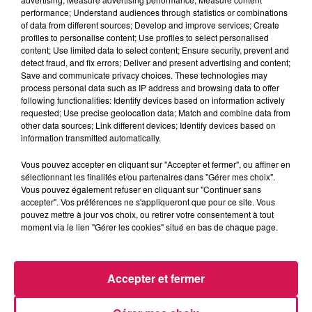
16h00 - 19h00
performance; Understand audiences through statistics or combinations
Arnaud et Gustine
of data from different sources; Develop and improve services; Create
profiles to personalise content; Use profiles to select personalised
content; Use limited data to select content; Ensure security, prevent and
detect fraud, and fix errors; Deliver and present advertising and content;
Save and communicate privacy choices. These technologies may
process personal data such as IP address and browsing data to offer
following functionalities: Identify devices based on information actively
17h38
17h38
17h34
17h34
17h31
17h31
requested; Use precise geolocation data; Match and combine data from
other data sources; Link different devices; Identify devices based on
information transmitted automatically.
Vous pouvez accepter en cliquant sur "Accepter et fermer", ou affiner en
sélectionnant les finalités et/ou partenaires dans "Gérer mes choix".
Vous pouvez également refuser en cliquant sur "Continuer sans
SOUND OF LEGEND
FRANCIS CABREL
PURPLE DISCO MACHINE
accepter". Vos préférences ne s'appliqueront que pour ce site. Vous
San Francisco
Je T'aimais, Je T'aime,
Hypnotized
pouvez mettre à jour vos choix, ou retirer votre consentement à tout
Je T'aimerai
moment via le lien "Gérer les cookies" situé en bas de chaque page.
LES ARTICLES LES PLUS CONSULTÉS
Accepter et fermer