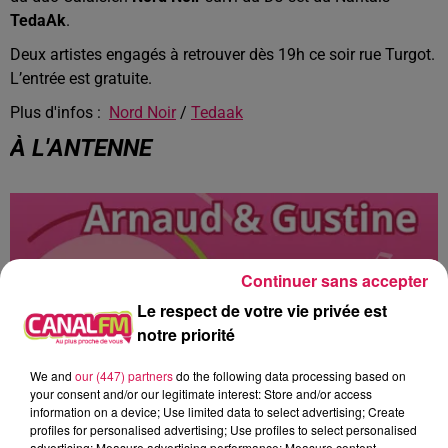
T
edaAk
.
Deux artistes engagés à retrouver dès 19h ce soir
rue
Turgot.
L’entrée est gratuit
e.
Plus d'infos :
Nord Noir
/
Tedaak
À L'ANTENNE
Continuer sans accepter
Le respect de votre vie privée est
notre priorité
We and
our (447) partners
do the following data processing based on
your consent and/or our legitimate interest: Store and/or access
information on a device; Use limited data to select advertising; Create
profiles for personalised advertising; Use profiles to select personalised
advertising; Measure advertising performance; Measure content