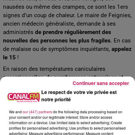
nausées ou même des crampes, ce sont les 1ers
signes d’un coup de chaleur. Le maire de Feignies,
ancien médecin généraliste, demande à ses
administrés
de prendre régulièrement des
nouvelles des personnes les plus fragiles
. En cas
de malaise ou de symptômes inquiétants,
appelez
le 15
!
En raison des températures caniculaires
exceptionnelles,
de nombreuses entreprises et
Continuer sans accepter
structures adapteront cette semaine leurs
Le respect de votre vie privée est
horaires d’ouverture
s. C’est le cas par exemple
notre priorité
pour les ouvriers du bâtiment, les couvreurs, le
garage Losson à Fourmies
ou
Vince Diagnostic
,
We and
our (447) partners
do the following data processing based on
your consent and/or our legitimate interest: Store and/or access
votre expert en électronique embarquée à Bachant,
information on a device; Use limited data to select advertising; Create
qui vous accueillera dès 7h30 et fermera ses
profiles for personalised advertising; Use profiles to select personalised
advertising; Measure advertising performance; Measure content