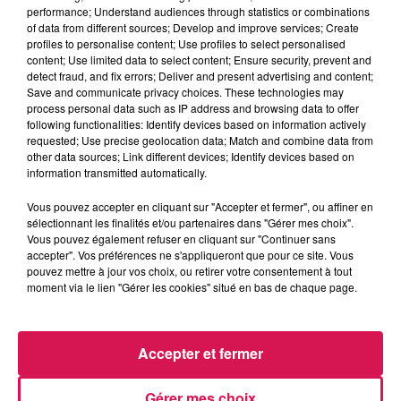
portes à midi. Il en est de même, par exemple,
performance; Understand audiences through statistics or combinations
pour l
es déchetteries de toute la Sambre-
of data from different sources; Develop and improve services; Create
profiles to personalise content; Use profiles to select personalised
Avesnois-Thiérach
e, qui ouvriront leurs portes,
content; Use limited data to select content; Ensure security, prevent and
detect fraud, and fix errors; Deliver and present advertising and content;
parfois, dès 6h30 et les fermeront à compter de
Save and communicate privacy choices. These technologies may
midi !
process personal data such as IP address and browsing data to offer
following functionalities: Identify devices based on information actively
À L'ANTENNE
requested; Use precise geolocation data; Match and combine data from
other data sources; Link different devices; Identify devices based on
information transmitted automatically.
Vous pouvez accepter en cliquant sur "Accepter et fermer", ou affiner en
sélectionnant les finalités et/ou partenaires dans "Gérer mes choix".
Vous pouvez également refuser en cliquant sur "Continuer sans
accepter". Vos préférences ne s'appliqueront que pour ce site. Vous
pouvez mettre à jour vos choix, ou retirer votre consentement à tout
moment via le lien "Gérer les cookies" situé en bas de chaque page.
Accepter et fermer
Gérer mes choix