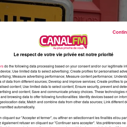
0h00 - 8h00
Les hits de Canal FM
Contin
Le respect de votre vie privée est notre priorité
ers
do the following data processing based on your consent and/or our legitimate int
device; Use limited data to select advertising; Create profiles for personalised adver
vertising; Measure advertising performance; Measure content performance; Unders
ns of data from different sources; Develop and improve services; Create profiles to 
alised content; Use limited data to select content; Ensure security, prevent and detect
ertising and content; Save and communicate privacy choices. These technologies
entale 104, reliant Felleries à Flaumont-Waudrechies
and browsing data to offer following functionalities: Identify devices based on infor
eolocation data; Match and combine data from other data sources; Link different de
’Avesnes, cet axe routier, dit de « la Ronflette », ser
nsmitted automatically.
ir du 18 au 31 décembre.
cliquant sur "Accepter et fermer", ou affiner en sélectionnant les finalités et/ou pa
 également refuser en cliquant sur "Continuer sans accepter". Vos préférences ne 