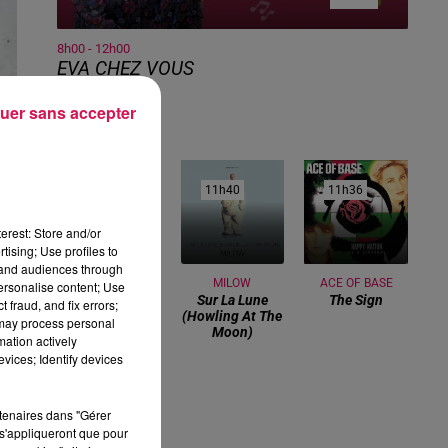
8h00 - 12h00
EVA CHEZ VOUS
uer sans accepter
11h43
11h43
11h40
11h40
11h36
11h36
erest: Store and/or
tising; Use profiles to
tand audiences through
SHAKIRA FEAT
MILOW
ACE OF BASE
personalise content; Use
Sur La Lune
The Sign
BURNA BOY
 fraud, and fix errors;
(howling At The
Dai Dai
 may process personal
Moon)
.
mation actively
vices; Identify devices
a
rtenaires dans "Gérer
s'appliqueront que pour