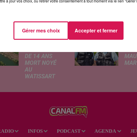
tre à jour vos choix, ou retirer votre consentement à tout moment via le lien "Gérer 
ÉS
Gérer mes choix
Accepter et fermer
JEUMONT :
CINÉ
UN
GEN
ADOLESCENT
AVEC
DE 14 ANS
MAU
MORT NOYÉ
MARC
AU
Ce me
WATISSART
l'ada
Selon des
ciném
informations
de la
rapportées ce
dessi
lundi par nos
Gend
confrères de La
débar
Voix du Nord, un
toutes
adolescent a
ciném
RADIO
INFOS
PODCAST
AGENDA
JE
perdu la vie dans
occas