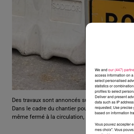
23h00 - 0h00
LUCAS GLVL MIX
We and
our (447) partn
access information on a 
select personalised ad
statistics or combinatio
profiles to select person
Deliver and present adv
Des travaux sont annoncés sur la route départem
data such as IP address 
requested; Use precise g
Dans le cadre du chantier pour le contournement d
based on information tra
même fermé à la circulation, en journée, à part
Vous pouvez accepter en 
mes choix". Vous pouvez