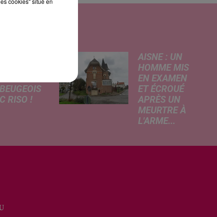
les cookies" situé en
MA : LES
AISNE : UN
DARMES,
HOMME MIS
 LE
EN EXAMEN
BEUGEOIS
ET ÉCROUÉ
 RISO !
APRÈS UN
MEURTRE À
rcredi,
L'ARME...
ptation
Un drame s'est
atographique
produit au cours
 célèbre bande
de la semaine à
née Les
Vervins. À la
armes
suite du décès
que dans
d’un habitant de
 les salles de
46 ans, un
a. À cette
U
suspect de 38
ion, Le