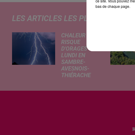
ce site. Vous pouvez met
bas de chaque page.
LES ARTICLES LES PLUS CONSULT
CHALEUR ET
RISQUE
D'ORAGES CE
LUNDI EN
SAMBRE-
AVESNOIS-
THIÉRACHE
Un temps
typiquement
estival et
changeant
concerne nos
secteurs ce lundi
3 août. Entre des
températures