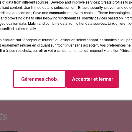
tes : à la boutique Tours de mains, en mairie et à
ns of data from different sources; Develop and improve services; Create profiles to 
alised content; Use limited data to select content; Ensure security, prevent and detect
 à 18h. Il y aura aussi une tombola, une petite
ertising and content; Save and communicate privacy choices. These technologies
and browsing data to offer following functionalities: Identify devices based on infor
lications sur la Fontaine Saint-Éloi ce dimanche à 11h
eolocation data; Match and combine data from other data sources; Link different de
nsmitted automatically.
le des fêtes, ce dimanche de 9h à 17h, avec la venue 
ges à 16h. Le concert de la musique municipale est
cliquant sur "Accepter et fermer", ou affiner en sélectionnant les finalités et/ou pa
 également refuser en cliquant sur "Continuer sans accepter". Vos préférences ne 
tre à jour vos choix, ou retirer votre consentement à tout moment via le lien "Gérer 
 entre Dourlers et Solre-le-Château organisera à son to
des fêtes du village, de 10h à 17h. On y trouvera une
la gravure sur bois, des pâtissiers et autres confiseurs
Gérer mes choix
Accepter et fermer
ÉS