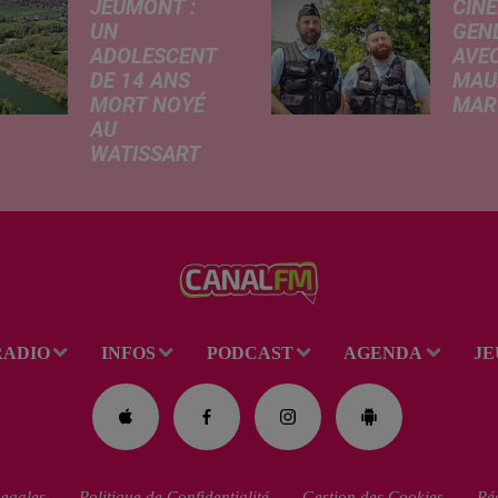
JEUMONT :
CINÉ
UN
GEN
ADOLESCENT
AVEC
DE 14 ANS
MAU
MORT NOYÉ
MARC
AU
Ce me
WATISSART
l'ada
Selon des
ciném
informations
de la
rapportées ce
dessi
lundi par nos
Gend
confrères de La
débar
Voix du Nord, un
toutes
adolescent a
ciném
RADIO
INFOS
PODCAST
AGENDA
JE
perdu la vie dans
occas
le plan d'eau de
Réveil
la base de loisirs
du...
egales
Politique de Confidentialité
Gestion des Cookies
Rég