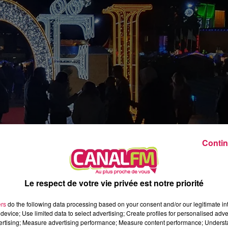
8h00 - 12h00
EVA CHEZ VOUS
Contin
Le respect de votre vie privée est notre priorité
e halle communale de
Dourlers
, avec 25 exposants
 les enfants. À 17h, il y aura en bonus un concert de
ers
do the following data processing based on your consent and/or our legitimate int
ère Noël...
device; Use limited data to select advertising; Create profiles for personalised adver
vertising; Measure advertising performance; Measure content performance; Unders