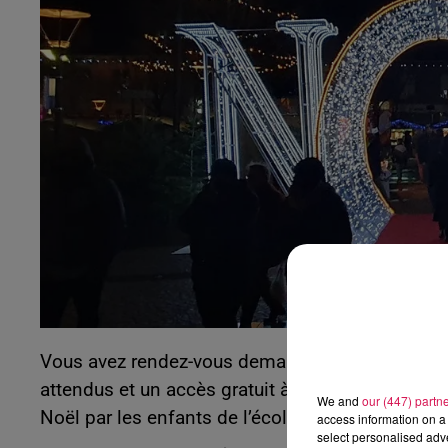
0h00 - 8h00
Les hits de Canal FM
Vous avez rendez-vous demain dans la nouvell
attendus et un accès gratuit à une patinoire pour
We and
our (447) partn
Noël par les enfants de l’école, en présence du P
access information on a 
select personalised ad