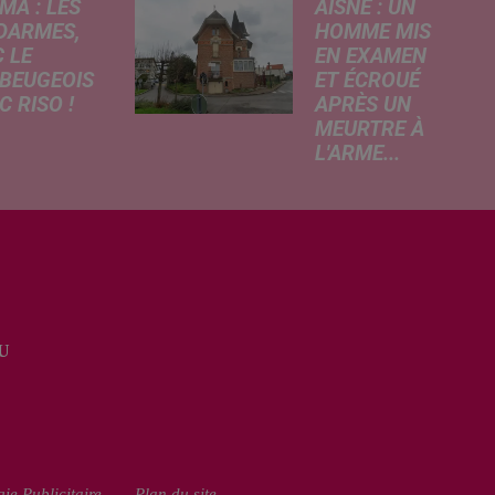
MA : LES
AISNE : UN
DARMES,
HOMME MIS
 LE
EN EXAMEN
BEUGEOIS
ET ÉCROUÉ
 RISO !
APRÈS UN
MEURTRE À
rcredi,
L'ARME...
ptation
Un drame s'est
atographique
produit au cours
 célèbre bande
de la semaine à
née Les
Vervins. À la
armes
suite du décès
que dans
d’un habitant de
 les salles de
46 ans, un
a. À cette
U
suspect de 38
ion, Le
ans a été mis en
...
examen pour
homicide...
ie Publicitaire
Plan du site