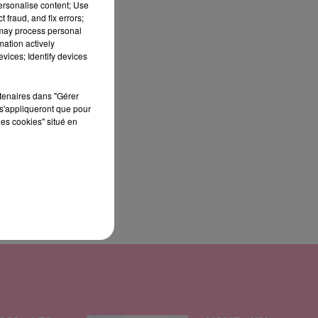
personalise content; Use
 fraud, and fix errors;
 may process personal
mation actively
.
vices; Identify devices
du
rtenaires dans "Gérer
s'appliqueront que pour
les cookies" situé en
ur
.