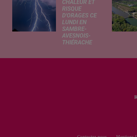
CHALEUR ET
RISQUE
D'ORAGES CE
LUNDI EN
SAMBRE-
AVESNOIS-
THIÉRACHE
Un temps
typiquement
estival et
changeant
concerne nos
secteurs ce lundi
3 août. Entre des
températures
élevées l'après-
midi et un risque
d'averses
orageuses...
Contactez-nous
Mentions L