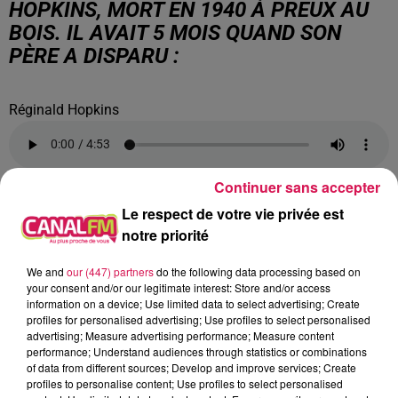
HOPKINS, MORT EN 1940 À PREUX AU
BOIS. IL AVAIT 5 MOIS QUAND SON
PÈRE A DISPARU :
Réginald Hopkins
Continuer sans accepter
Le respect de votre vie privée est
<<< UNE CÉRÉMONIE RENDUE POSSIBLE
notre priorité
GRÂCE AU MAIRE DE BOUSSIÈRE-SUR-
SAMBRE, CLAUDE DUPONT :
We and
our (447) partners
do the following data processing based on
your consent and/or our legitimate interest: Store and/or access
information on a device; Use limited data to select advertising; Create
profiles for personalised advertising; Use profiles to select personalised
Claude Dupont
advertising; Measure advertising performance; Measure content
performance; Understand audiences through statistics or combinations
of data from different sources; Develop and improve services; Create
profiles to personalise content; Use profiles to select personalised