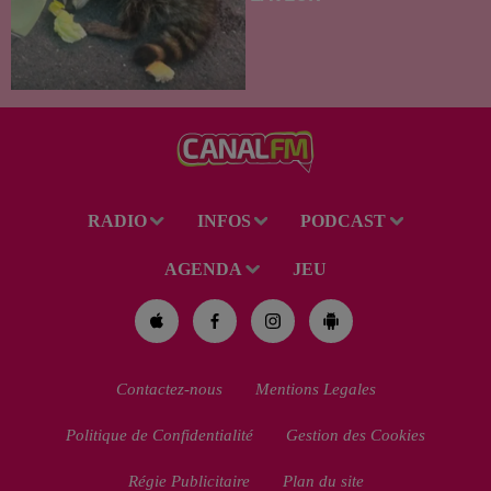
Trouvé déshydraté au bord d’un
chemin, un jeune raton laveur a
été recueilli par des habitants
de la région. Mais si l'intention
de lui porter secours part...
RADIO
INFOS
PODCAST
AGENDA
JEU
Contactez-nous
Mentions Legales
Politique de Confidentialité
Gestion des Cookies
Régie Publicitaire
Plan du site