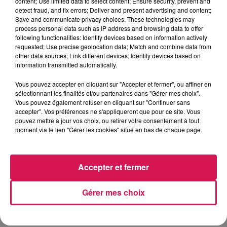
content; Use limited data to select content; Ensure security, prevent and
detect fraud, and fix errors; Deliver and present advertising and content;
Save and communicate privacy choices. These technologies may
<<< L'ASSOCIATION PATHFINDER
process personal data such as IP address and browsing data to offer
GROUP 44 A IMAGINÉ CE MOMENT
following functionalities: Identify devices based on information actively
requested; Use precise geolocation data; Match and combine data from
DEPUIS TROIS ANS. L'ÉMOTION
other data sources; Link different devices; Identify devices based on
D'AURÉLIEN MOTTE :
information transmitted automatically.
Vous pouvez accepter en cliquant sur "Accepter et fermer", ou affiner en
sélectionnant les finalités et/ou partenaires dans "Gérer mes choix".
Vous pouvez également refuser en cliquant sur "Continuer sans
accepter". Vos préférences ne s'appliqueront que pour ce site. Vous
pouvez mettre à jour vos choix, ou retirer votre consentement à tout
Aurélien Motte
moment via le lien "Gérer les cookies" situé en bas de chaque page.
Accepter et fermer
Gérer mes choix