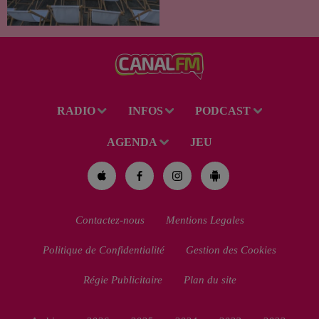
Val de Sambre propose trois
soirées cinéma gratuites et
conviviales à...
RADIO
INFOS
PODCAST
AGENDA
JEU
Contactez-nous
Mentions Legales
Politique de Confidentialité
Gestion des Cookies
Régie Publicitaire
Plan du site