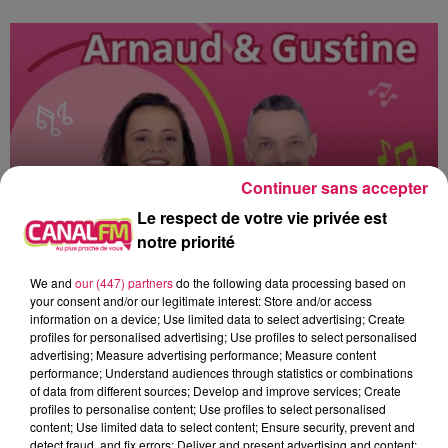
Continuer sans accepter
Le respect de votre vie privée est
notre priorité
We and
our (447) partners
do the following data processing based on
16h00 - 19h00
your consent and/or our legitimate interest: Store and/or access
Arnaud et Gustine
information on a device; Use limited data to select advertising; Create
profiles for personalised advertising; Use profiles to select personalised
advertising; Measure advertising performance; Measure content
performance; Understand audiences through statistics or combinations
of data from different sources; Develop and improve services; Create
profiles to personalise content; Use profiles to select personalised
16h41
16h41
16h38
16h38
16h35
16h35
content; Use limited data to select content; Ensure security, prevent and
detect fraud, and fix errors; Deliver and present advertising and content;