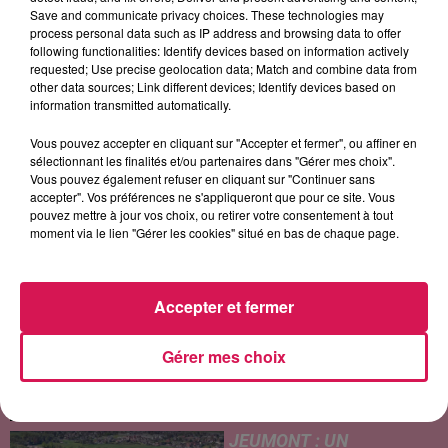
Save and communicate privacy choices. These technologies may
process personal data such as IP address and browsing data to offer
following functionalities: Identify devices based on information actively
requested; Use precise geolocation data; Match and combine data from
other data sources; Link different devices; Identify devices based on
information transmitted automatically.
BRUNO MARS
CLARA LUCIANI
TEMPER CITY
On My Soul
Coeur
Self Aware
Vous pouvez accepter en cliquant sur "Accepter et fermer", ou affiner en
sélectionnant les finalités et/ou partenaires dans "Gérer mes choix".
Vous pouvez également refuser en cliquant sur "Continuer sans
accepter". Vos préférences ne s'appliqueront que pour ce site. Vous
LES ARTICLES LES PLUS CONSULTÉS
pouvez mettre à jour vos choix, ou retirer votre consentement à tout
moment via le lien "Gérer les cookies" situé en bas de chaque page.
CHALEUR ET RISQUE
D'ORAGES CE LUNDI EN
Accepter et fermer
SAMBRE-AVESNOIS-
THIÉRACHE
Gérer mes choix
Un temps typiquement estival
et changeant concerne nos
secteurs ce lundi 3 août. Entre
des températures élevées
JEUMONT : UN
l'après-midi et un risque