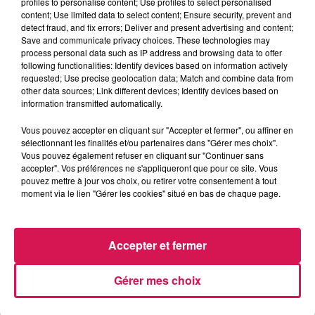
profiles to personalise content; Use profiles to select personalised
content; Use limited data to select content; Ensure security, prevent and
detect fraud, and fix errors; Deliver and present advertising and content;
11h53
11h53
11h45
11h45
11h41
11h41
Save and communicate privacy choices. These technologies may
process personal data such as IP address and browsing data to offer
following functionalities: Identify devices based on information actively
requested; Use precise geolocation data; Match and combine data from
other data sources; Link different devices; Identify devices based on
information transmitted automatically.
TOVE LO X STROMAE
SÉBASTIEN TELLIER ET
JAMES BLUNT
Vous pouvez accepter en cliquant sur "Accepter et fermer", ou affiner en
Des Fleurs
1973
JULIETTE ARMANET
sélectionnant les finalités et/ou partenaires dans "Gérer mes choix".
Attraction
Vous pouvez également refuser en cliquant sur "Continuer sans
accepter". Vos préférences ne s'appliqueront que pour ce site. Vous
pouvez mettre à jour vos choix, ou retirer votre consentement à tout
moment via le lien "Gérer les cookies" situé en bas de chaque page.
LES ARTICLES LES PLUS CONSULTÉS
Accepter et fermer
CHALEUR ET RISQUE
D'ORAGES CE LUNDI EN
SAMBRE-AVESNOIS-
Gérer mes choix
THIÉRACHE
Un temps typiquement estival