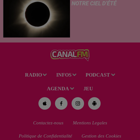
NOTRE CIEL D’ÉTÉ
C’est un été céleste
exceptionnel qui s'annonce
dans notre région. Entre le
spectacle des étoiles filantes
des Perséides et l’éclipse de
Soleil du mercredi...
RADIO
INFOS
PODCAST
AGENDA
JEU
Contactez-nous
Mentions Legales
Politique de Confidentialité
Gestion des Cookies