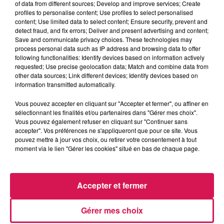
of data from different sources; Develop and improve services; Create
profiles to personalise content; Use profiles to select personalised
content; Use limited data to select content; Ensure security, prevent and
detect fraud, and fix errors; Deliver and present advertising and content;
Save and communicate privacy choices. These technologies may
process personal data such as IP address and browsing data to offer
12h02
12h02
11h56
11h56
11h52
11h52
following functionalities: Identify devices based on information actively
requested; Use precise geolocation data; Match and combine data from
other data sources; Link different devices; Identify devices based on
information transmitted automatically.
Vous pouvez accepter en cliquant sur "Accepter et fermer", ou affiner en
sélectionnant les finalités et/ou partenaires dans "Gérer mes choix".
OFENBACH, STARSAILOR
FARRUKO
SLIMANE
Vous pouvez également refuser en cliquant sur "Continuer sans
Four To The Floor
Yapaque
Mon Amour
accepter". Vos préférences ne s'appliqueront que pour ce site. Vous
pouvez mettre à jour vos choix, ou retirer votre consentement à tout
moment via le lien "Gérer les cookies" situé en bas de chaque page.
LES ARTICLES LES PLUS CONSULTÉS
Accepter et fermer
CHALEUR ET RISQUE
Gérer mes choix
D'ORAGES CE LUNDI EN
SAMBRE-AVESNOIS-