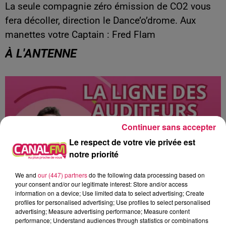
La seule compagnie zéro émission de CO2 vous
fera décoller, direction le Dance’o’drome. Aux
manettes votre Captain : Fred Flam
À L'ANTENNE
Continuer sans accepter
Le respect de votre vie privée est
notre priorité
We and
our (447) partners
do the following data processing based on
your consent and/or our legitimate interest: Store and/or access
information on a device; Use limited data to select advertising; Create
profiles for personalised advertising; Use profiles to select personalised
9h00 - 13h00
advertising; Measure advertising performance; Measure content
la ligne des auditeurs
performance; Understand audiences through statistics or combinations