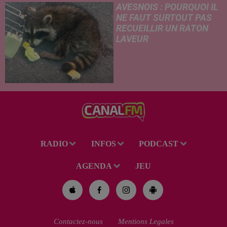
AVESNOIS : POURQUOI IL
NE FAUT SURTOUT PAS
RECUEILLIR UN RATON
LAVEUR
Trouvé déshydraté au bord d’un
chemin, un jeune raton laveur a
été recueilli par des habitants
de la région. Mais si l'intention
de lui porter secours part...
RADIO
INFOS
PODCAST
AGENDA
JEU
Contactez-nous
Mentions Legales