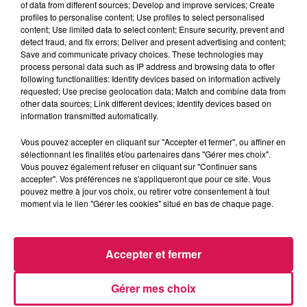
of data from different sources; Develop and improve services; Create
profiles to personalise content; Use profiles to select personalised
content; Use limited data to select content; Ensure security, prevent and
detect fraud, and fix errors; Deliver and present advertising and content;
Save and communicate privacy choices. These technologies may
process personal data such as IP address and browsing data to offer
11h04
11h04
11h01
11h01
10h56
10h56
following functionalities: Identify devices based on information actively
requested; Use precise geolocation data; Match and combine data from
other data sources; Link different devices; Identify devices based on
information transmitted automatically.
Vous pouvez accepter en cliquant sur "Accepter et fermer", ou affiner en
sélectionnant les finalités et/ou partenaires dans "Gérer mes choix".
OPHÉLIE WINTER
BRUNO MARS
JUSTIN BIEBER
Vous pouvez également refuser en cliquant sur "Continuer sans
Dieu M'a Donné La Foi
On My Soul
Peaches
accepter". Vos préférences ne s'appliqueront que pour ce site. Vous
pouvez mettre à jour vos choix, ou retirer votre consentement à tout
moment via le lien "Gérer les cookies" situé en bas de chaque page.
LES ARTICLES LES PLUS CONSULTÉS
Accepter et fermer
CHALEUR ET RISQUE
D'ORAGES CE LUNDI EN
Gérer mes choix
SAMBRE-AVESNOIS-