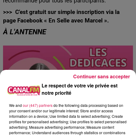
recommandé pour tous les participants.
>>> C’est gratuit sur simple inscription via la
page Facebook « En Selle avec Marcel ».
À L'ANTENNE
Continuer sans accepter
Le respect de votre vie privée est
notre priorité
We and
our (447) partners
do the following data processing based on
your consent and/or our legitimate interest: Store and/or access
information on a device; Use limited data to select advertising; Create
profiles for personalised advertising; Use profiles to select personalised
10h00 - 12h00
advertising; Measure advertising performance; Measure content
les dedicaces
performance; Understand audiences through statistics or combinations