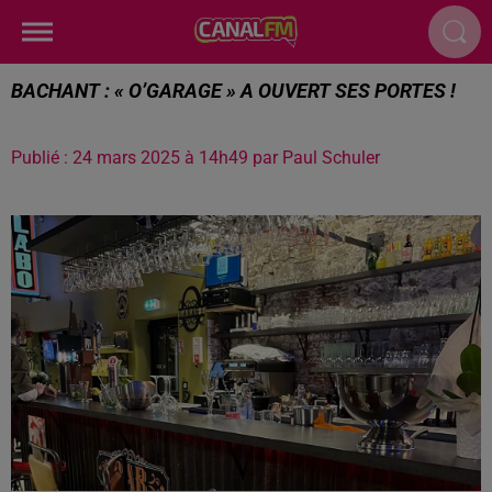
BACHANT : « O’GARAGE » A OUVERT SES PORTES !
Publié : 24 mars 2025 à 14h49 par Paul Schuler