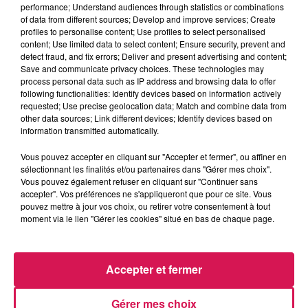
0h00 - 6h00
performance; Understand audiences through statistics or combinations
Les hits de Canal FM
of data from different sources; Develop and improve services; Create
profiles to personalise content; Use profiles to select personalised
content; Use limited data to select content; Ensure security, prevent and
detect fraud, and fix errors; Deliver and present advertising and content;
Save and communicate privacy choices. These technologies may
process personal data such as IP address and browsing data to offer
following functionalities: Identify devices based on information actively
21h56
21h56
21h53
21h53
21h45
21h45
requested; Use precise geolocation data; Match and combine data from
other data sources; Link different devices; Identify devices based on
information transmitted automatically.
Vous pouvez accepter en cliquant sur "Accepter et fermer", ou affiner en
sélectionnant les finalités et/ou partenaires dans "Gérer mes choix".
Vous pouvez également refuser en cliquant sur "Continuer sans
FOSTER THE PEOPLE
BEBE REXHA
FOOL'S GARDEN
accepter". Vos préférences ne s'appliqueront que pour ce site. Vous
Pumped Up Kicks
Sad Girls
Lemon Tree
pouvez mettre à jour vos choix, ou retirer votre consentement à tout
moment via le lien "Gérer les cookies" situé en bas de chaque page.
LES ARTICLES LES PLUS CONSULTÉS
Accepter et fermer
Gérer mes choix
CHALEUR ET RISQUE