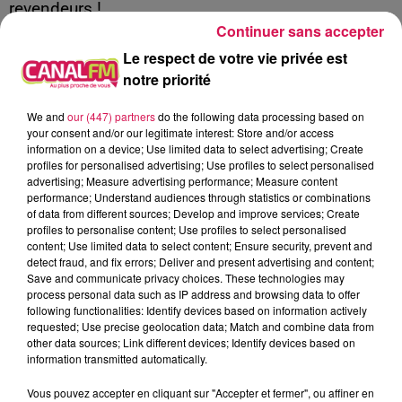
revendeurs !
Continuer sans accepter
Le respect de votre vie privée est
notre priorité
À L'ANTENNE
We and
our (447) partners
do the following data processing based on
your consent and/or our legitimate interest: Store and/or access
information on a device; Use limited data to select advertising; Create
profiles for personalised advertising; Use profiles to select personalised
advertising; Measure advertising performance; Measure content
performance; Understand audiences through statistics or combinations
of data from different sources; Develop and improve services; Create
profiles to personalise content; Use profiles to select personalised
content; Use limited data to select content; Ensure security, prevent and
detect fraud, and fix errors; Deliver and present advertising and content;
Save and communicate privacy choices. These technologies may
process personal data such as IP address and browsing data to offer
following functionalities: Identify devices based on information actively
requested; Use precise geolocation data; Match and combine data from
other data sources; Link different devices; Identify devices based on
information transmitted automatically.
2h00 - 7h00
Vous pouvez accepter en cliquant sur "Accepter et fermer", ou affiner en
Les hits de Canal FM