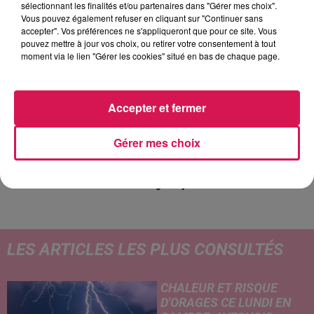
sélectionnant les finalités et/ou partenaires dans "Gérer mes choix".
Vous pouvez également refuser en cliquant sur "Continuer sans
accepter". Vos préférences ne s'appliqueront que pour ce site. Vous
pouvez mettre à jour vos choix, ou retirer votre consentement à tout
moment via le lien "Gérer les cookies" situé en bas de chaque page.
6h07
6h07
6h03
6h03
6h00
6h00
Accepter et fermer
Gérer mes choix
GIMS
CRAIG DAVID
TOVE LO X STROMAE
Soleil
Walking Away
Des Fleurs
LES ARTICLES LES PLUS CONSULTÉS
CHALEUR ET RISQUE
D'ORAGES CE LUNDI EN