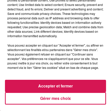
profiles to personalise content; Use profiles to select personalised
content; Use limited data to select content; Ensure security, prevent and
detect fraud, and fix errors; Deliver and present advertising and content;
Save and communicate privacy choices. These technologies may
6h26
6h26
6h24
6h24
6h21
6h21
process personal data such as IP address and browsing data to offer
following functionalities: Identify devices based on information actively
requested; Use precise geolocation data; Match and combine data from
other data sources; Link different devices; Identify devices based on
information transmitted automatically.
Vous pouvez accepter en cliquant sur "Accepter et fermer", ou affiner en
AVA MAX
BRUNO MARS
MIDDLE OF THE NIGHT
sélectionnant les finalités et/ou partenaires dans "Gérer mes choix".
Who's Laughing Now
On My Soul
Middle Of The Night
Vous pouvez également refuser en cliquant sur "Continuer sans
accepter". Vos préférences ne s'appliqueront que pour ce site. Vous
pouvez mettre à jour vos choix, ou retirer votre consentement à tout
moment via le lien "Gérer les cookies" situé en bas de chaque page.
LES ARTICLES LES PLUS CONSULTÉS
Accepter et fermer
CHALEUR ET RISQUE
D'ORAGES CE LUNDI EN
SAMBRE-AVESNOIS-
Gérer mes choix
THIÉRACHE
Un temps typiquement estival