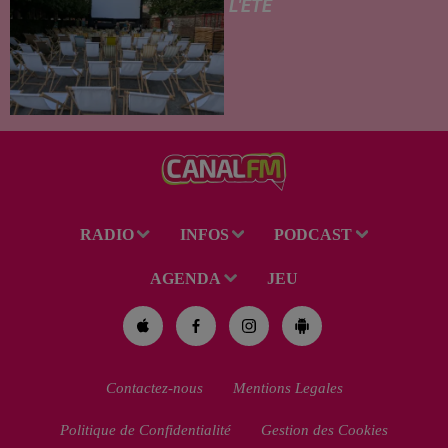
L'ÉTÉ
Pour cette édition des Petits
Détours, la Communauté
d’Agglomération Maubeuge -
Val de Sambre propose trois
soirées cinéma gratuites et
conviviales à...
RADIO
INFOS
PODCAST
AGENDA
JEU
Contactez-nous
Mentions Legales
Politique de Confidentialité
Gestion des Cookies