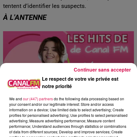
tentent d’identifier les suspects.
À L'ANTENNE
Continuer sans accepter
Le respect de votre vie privée est
notre priorité
We and
our (447) partners
do the following data processing based on
your consent and/or our legitimate interest: Store and/or access
information on a device; Use limited data to select advertising; Create
0h00 - 8h00
profiles for personalised advertising; Use profiles to select personalised
Les hits de Canal FM
advertising; Measure advertising performance; Measure content
performance; Understand audiences through statistics or combinations
of data from different sources; Develop and improve services; Create