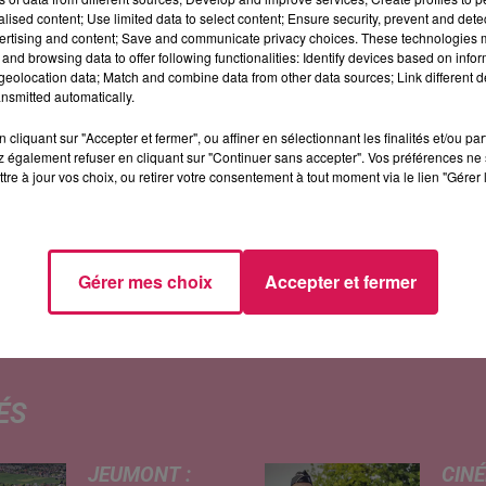
alised content; Use limited data to select content; Ensure security, prevent and detect
ertising and content; Save and communicate privacy choices. These technologies
and browsing data to offer following functionalities: Identify devices based on infor
eolocation data; Match and combine data from other data sources; Link different de
nsmitted automatically.
cliquant sur "Accepter et fermer", ou affiner en sélectionnant les finalités et/ou pa
 également refuser en cliquant sur "Continuer sans accepter". Vos préférences ne 
’ancien magasin « Point P » en une véritable salle de
tre à jour vos choix, ou retirer votre consentement à tout moment via le lien "Gérer 
durer près de 6 mois, pour offrir aux avesnois un
aires aux normes, de nouveaux sanitaires, un club-
al de cette réhabilitation-acquisition : moins de 700
Gérer mes choix
Accepter et fermer
ÉS
JEUMONT :
CINÉ