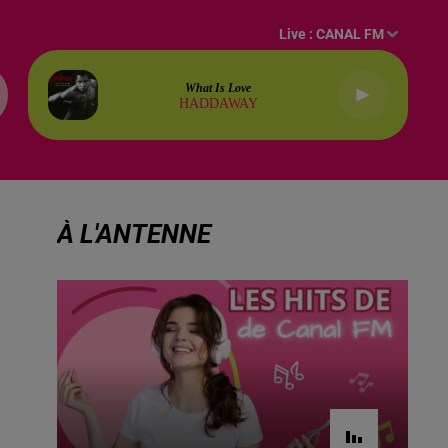
Live :
CANAL FM
What Is Love
HADDAWAY
À L'ANTENNE