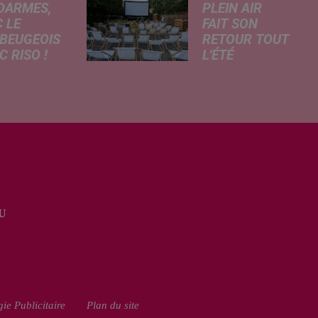
DARMES,
PLEIN AIR
 LE
FAIT SON
BEUGEOIS
RETOUR TOUT
 RISO !
L'ÉTÉ
rcredi,
Pour cette édition
ptation
des Petits
atographique
Détours, la
 célèbre bande
Communauté
née Les
d’Agglomération
armes
Maubeuge - Val
que dans
de Sambre
 les salles de
propose trois
a. À cette
soirées cinéma
U
ion, Le
gratuites et
...
conviviales à...
ie Publicitaire
Plan du site