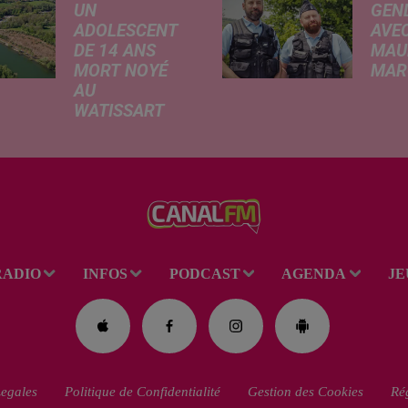
UN
GEN
ADOLESCENT
AVEC
DE 14 ANS
MAU
MORT NOYÉ
MARC
AU
Ce me
WATISSART
l'ada
Selon des
ciném
informations
de la
rapportées ce
dessi
lundi par nos
Gend
confrères de La
débar
Voix du Nord, un
toutes
adolescent a
ciném
RADIO
INFOS
PODCAST
AGENDA
JE
perdu la vie dans
occas
le plan d'eau de
Réveil
la base de loisirs
du...
egales
Politique de Confidentialité
Gestion des Cookies
Rég