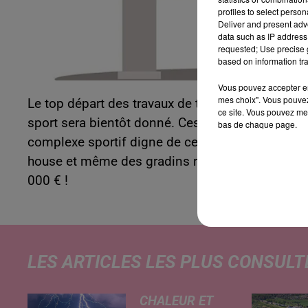
profiles to select person
Deliver and present adv
data such as IP address 
requested; Use precise g
based on information tra
Vous pouvez accepter en 
mes choix". Vous pouvez
Le top départ des travaux de transformation de l
ce site. Vous pouvez met
sport sera bientôt donné. Ces travaux devraient 
bas de chaque page.
complexe sportif digne de ce nom avec ses vesti
house et même des gradins rétractables. Coût tot
000 € !
LES ARTICLES LES PLUS CONSULT
CHALEUR ET