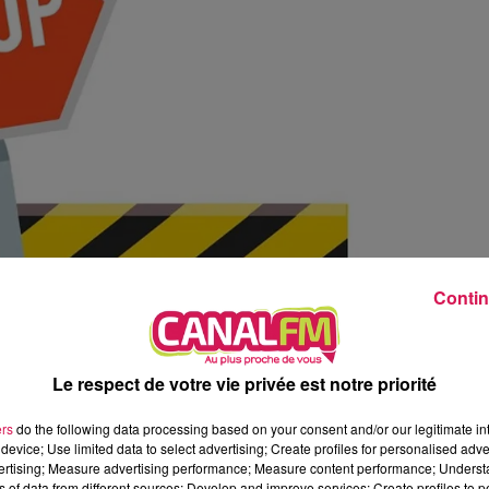
9h00 - 13h00
la ligne des auditeurs
Contin
Le respect de votre vie privée est notre priorité
ers
do the following data processing based on your consent and/or our legitimate int
device; Use limited data to select advertising; Create profiles for personalised adver
vertising; Measure advertising performance; Measure content performance; Unders
ns of data from different sources; Develop and improve services; Create profiles to 