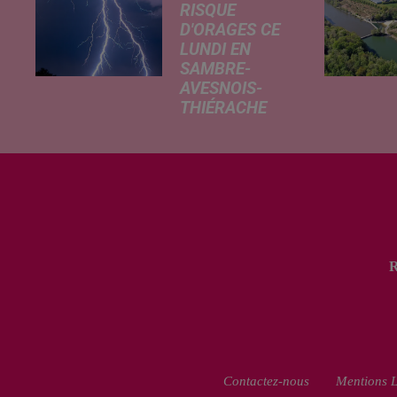
RISQUE
D'ORAGES CE
LUNDI EN
SAMBRE-
AVESNOIS-
THIÉRACHE
Un temps
typiquement
estival et
changeant
concerne nos
secteurs ce lundi
3 août. Entre des
températures
élevées l'après-
midi et un risque
d'averses
orageuses...
Contactez-nous
Mentions L