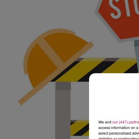
6h00 - 9h00
al FM !
Le réveil de Canal FM
We and
our (447) partn
access information on a 
select personalised ad
statistics or combinatio