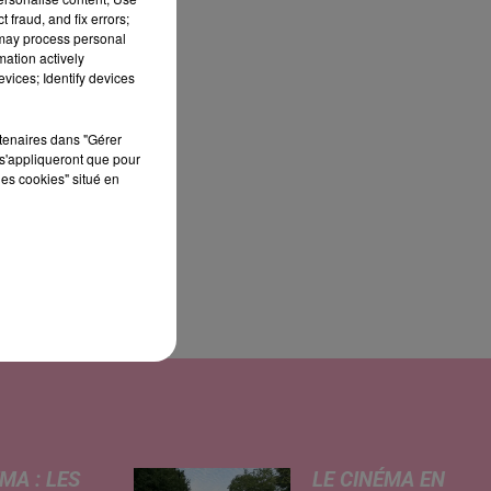
 fraud, and fix errors;
 may process personal
mation actively
vices; Identify devices
rtenaires dans "Gérer
s'appliqueront que pour
les cookies" situé en
MA : LES
LE CINÉMA EN