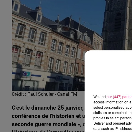
9h00 - 13h00
la ligne des auditeurs
Crédit :
Paul Schuler - Canal FM
We and
our (447) partn
access information on a 
C’est le dimanche 25 janvier, à la salle des fêt
select personalised ad
statistics or combinatio
conférence de l’historien et universitaire Jean 
profiles to select person
Deliver and present adv
seconde guerre mondiale
», d’après les recherc
data such as IP address 