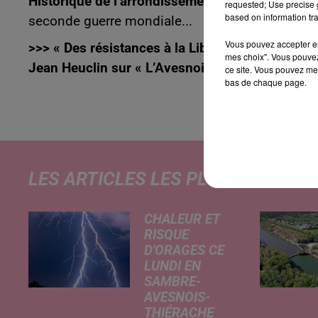
Historique de l’arrondissement d’Avesnes
. Le 2
requested; Use precise g
based on information tra
seconde guerre mondiale...
Vous pouvez accepter en 
>>> « Des résistances à la Libération désencha
mes choix". Vous pouvez
Jean Heuclin sur « L’Avesnois 1940-1944 » : ent
ce site. Vous pouvez met
bas de chaque page.
LES ARTICLES LES PLUS CONSULT
CHALEUR ET
RISQUE
D'ORAGES CE
LUNDI EN
SAMBRE-
AVESNOIS-
THIÉRACHE