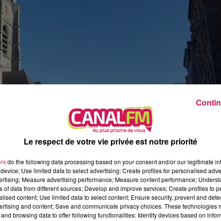
13h00 - 16h00
Les hits de Canal FM
Contin
Le respect de votre vie privée est notre priorité
ers
do the following data processing based on your consent and/or our legitimate int
device; Use limited data to select advertising; Create profiles for personalised adver
es d’Avesnes-sur-Helpe
, que sera présenté, lors d’une
vertising; Measure advertising performance; Measure content performance; Unders
ns of data from different sources; Develop and improve services; Create profiles to 
Heuclin,
le tome 1 de la «
Sambre-Avesnois durant la
alised content; Use limited data to select content; Ensure security, prevent and detect
ertising and content; Save and communicate privacy choices. These technologies
hes effectuées par la
Société Archéologique et
and browsing data to offer following functionalities: Identify devices based on infor