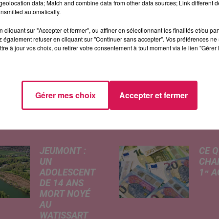
ème tome sera publié dans un an. Il couvrira l’après
eolocation data; Match and combine data from other data sources; Link different de
nsmitted automatically.
cliquant sur "Accepter et fermer", ou affiner en sélectionnant les finalités et/ou pa
ntée en Avesnois 1940-1948 » : 25 € / Conférence d
 également refuser en cliquant sur "Continuer sans accepter". Vos préférences ne 
rée libre !
tre à jour vos choix, ou retirer votre consentement à tout moment via le lien "Gérer 
Gérer mes choix
Accepter et fermer
ÉS
JEUMONT :
CE Q
UN
CHA
ADOLESCENT
1ᵉʳ 
DE 14 ANS
Livret
MORT NOYÉ
revalo
AU
hauss
WATISSART
factu