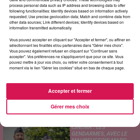
process personal data such as IP address and browsing data to offer
following functionalities: Identify devices based on information actively
requested; Use precise geolocation data; Match and combine data from
GREEN DAY
ADELE CASTILLON
THE CURE
other data sources; Link different devices; Identify devices based on
Boulevard Of Broken
Été Avec Toi
Close To Me
information transmitted automatically.
Dreams
Vous pouvez accepter en cliquant sur "Accepter et fermer", ou affiner en
sélectionnant les finalités et/ou partenaires dans "Gérer mes choix".
Vous pouvez également refuser en cliquant sur "Continuer sans
LES ARTICLES LES PLUS CONSULTÉS
accepter". Vos préférences ne s'appliqueront que pour ce site. Vous
pouvez mettre à jour vos choix, ou retirer votre consentement à tout
moment via le lien "Gérer les cookies" situé en bas de chaque page.
JEUMONT : UN
ADOLESCENT DE 14 ANS
MORT NOYÉ AU
Accepter et fermer
WATISSART
Selon des informations
Gérer mes choix
rapportées ce lundi par nos
confrères de La Voix du Nord,
un adolescent a perdu la vie
CINÉMA : LES
dans le plan d'eau de la base
GENDARMES, AVEC LE
de loisirs du...