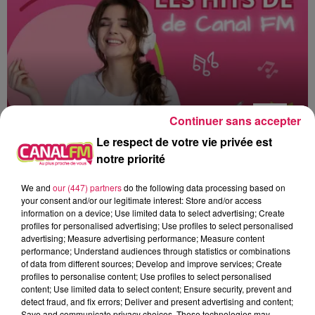
Continuer sans accepter
Le respect de votre vie privée est
notre priorité
20h00 - 22h00
Les hits de Canal FM
We and
our (447) partners
do the following data processing based on
your consent and/or our legitimate interest: Store and/or access
information on a device; Use limited data to select advertising; Create
profiles for personalised advertising; Use profiles to select personalised
advertising; Measure advertising performance; Measure content
performance; Understand audiences through statistics or combinations
of data from different sources; Develop and improve services; Create
20h55
20h55
20h52
20h52
20h47
20h47
profiles to personalise content; Use profiles to select personalised
content; Use limited data to select content; Ensure security, prevent and
detect fraud, and fix errors; Deliver and present advertising and content;
Save and communicate privacy choices. These technologies may