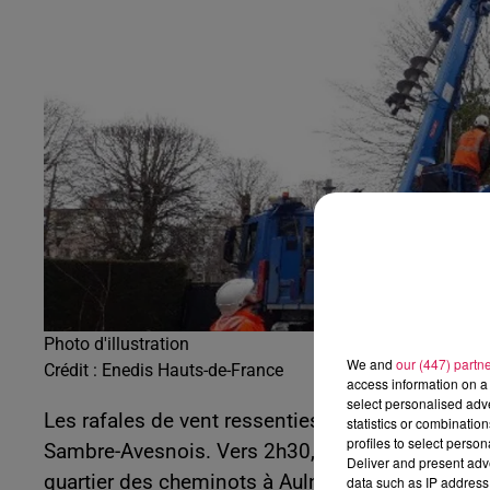
10h00 - 12h00
les dedicaces
Photo d'illustration
We and
our (447) partn
Crédit :
Enedis Hauts-de-France
access information on a 
select personalised ad
Les rafales de vent ressenties dans la nuit de 
statistics or combinatio
profiles to select person
Sambre-Avesnois. Vers 2h30, des arbres sont t
Deliver and present adv
quartier des cheminots à Aulnoye-Aymeries, priva
data such as IP address 