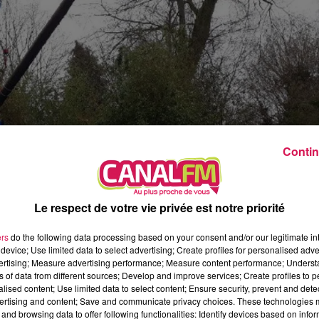
12h00 - 0h00
Les hits de Canal FM
Contin
Le respect de votre vie privée est notre priorité
ers
do the following data processing based on your consent and/or our legitimate int
device; Use limited data to select advertising; Create profiles for personalised adver
vertising; Measure advertising performance; Measure content performance; Unders
vendredi à samedi ont provoqué quelques dégâts en
ns of data from different sources; Develop and improve services; Create profiles to 
alised content; Use limited data to select content; Ensure security, prevent and detect
ombés sur des lignes moyennes tensions, dans le
ertising and content; Save and communicate privacy choices. These technologies
nt d’électricité plusieurs dizaines de foyers situés
and browsing data to offer following functionalities: Identify devices based on infor