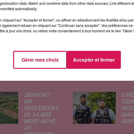
eolocation data; Match and combine data from other data sources; Link different de
nsmitted automatically.
ussi tombés à terre à Cartignies, dans le Cœur de
cliquant sur "Accepter et fermer", ou affiner en sélectionnant les finalités et/ou pa
 également refuser en cliquant sur "Continuer sans accepter". Vos préférences ne 
Plaques a notamment été coupée à la circulation dura
tre à jour vos choix, ou retirer votre consentement à tout moment via le lien "Gérer 
es dégâts ont aussi été constatés au niveau des
Gérer mes choix
Accepter et fermer
ÉS
JEUMONT :
CINÉ
UN
GEN
ADOLESCENT
AVEC
DE 14 ANS
MAU
MORT NOYÉ
MARC
AU
Ce me