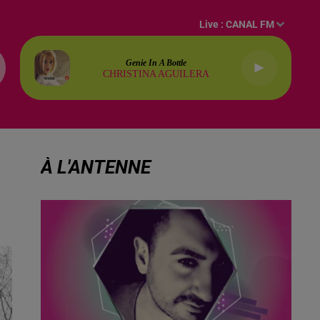
Live :
CANAL FM
Genie In A Bottle
CHRISTINA AGUILERA
À L'ANTENNE