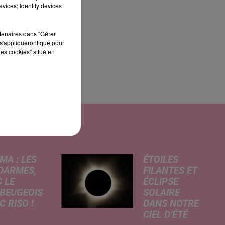
vices; Identify devices
rtenaires dans "Gérer
s'appliqueront que pour
nt
les cookies" situé en
MA : LES
ÉTOILES
DARMES,
FILANTES ET
 LE
ÉCLIPSE
BEUGEOIS
SOLAIRE
 RISO !
DANS NOTRE
CIEL D’ÉTÉ
rcredi,