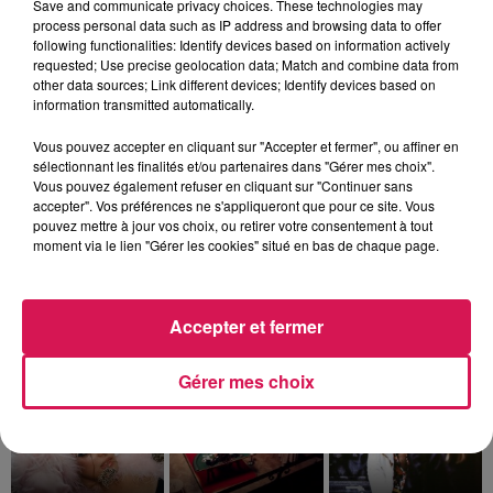
Save and communicate privacy choices. These technologies may
process personal data such as IP address and browsing data to offer
following functionalities: Identify devices based on information actively
requested; Use precise geolocation data; Match and combine data from
other data sources; Link different devices; Identify devices based on
information transmitted automatically.
Vous pouvez accepter en cliquant sur "Accepter et fermer", ou affiner en
sélectionnant les finalités et/ou partenaires dans "Gérer mes choix".
Vous pouvez également refuser en cliquant sur "Continuer sans
accepter". Vos préférences ne s'appliqueront que pour ce site. Vous
pouvez mettre à jour vos choix, ou retirer votre consentement à tout
moment via le lien "Gérer les cookies" situé en bas de chaque page.
9h00 - 13h00
la ligne des auditeurs
Accepter et fermer
Gérer mes choix
11h57
11h57
11h54
11h54
11h44
11h44