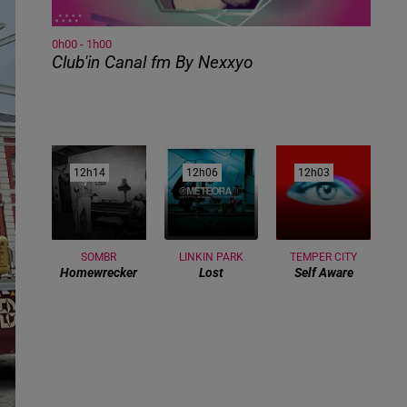
0h00 - 1h00
Club'in Canal fm By Nexxyo
12h14
12h14
12h06
12h06
12h03
12h03
SOMBR
LINKIN PARK
TEMPER CITY
Homewrecker
Lost
Self Aware