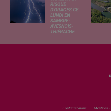
RISQUE
D'ORAGES CE
LUNDI EN
SAMBRE-
AVESNOIS-
THIÉRACHE
Un temps
typiquement
estival et
changeant
concerne nos
secteurs ce lundi
3 août. Entre des
températures
élevées l'après-
midi et un risque
d'averses
orageuses...
Contactez-nous
Mentions L