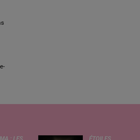
ns
e-
MA : LES
ÉTOILES