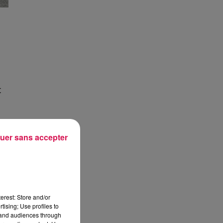
t
uer sans accepter
t
n
re
erest: Store and/or
tising; Use profiles to
s
tand audiences through