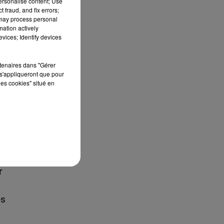
personalise content; Use
en
 fraud, and fix errors;
 may process personal
mation actively
ée
vices; Identify devices
rtenaires dans "Gérer
s'appliqueront que pour
s-
les cookies" situé en
ne
e,
r
es