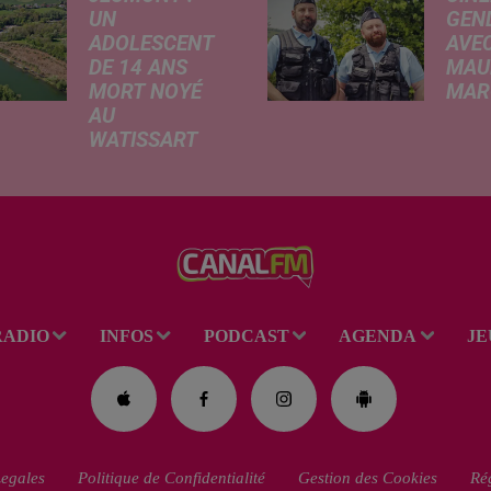
UN
GEN
ADOLESCENT
AVEC
DE 14 ANS
MAU
MORT NOYÉ
MARC
AU
Ce me
WATISSART
l'ada
Selon des
ciném
informations
de la
rapportées ce
dessi
lundi par nos
Gend
confrères de La
débar
Voix du Nord, un
toutes
adolescent a
ciném
RADIO
INFOS
PODCAST
AGENDA
JE
perdu la vie dans
occas
le plan d'eau de
Réveil
la base de loisirs
du...
egales
Politique de Confidentialité
Gestion des Cookies
Rég