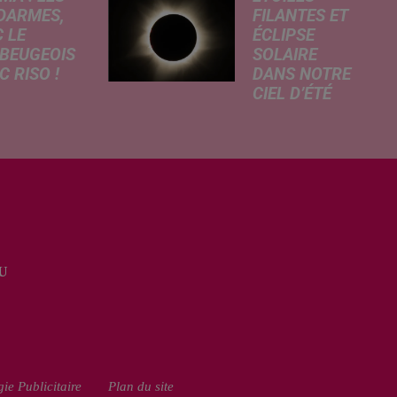
DARMES,
FILANTES ET
 LE
ÉCLIPSE
BEUGEOIS
SOLAIRE
 RISO !
DANS NOTRE
CIEL D’ÉTÉ
rcredi,
C’est un été
ptation
céleste
atographique
exceptionnel qui
 célèbre bande
s'annonce dans
née Les
notre région.
armes
Entre le spectacle
que dans
des étoiles
 les salles de
filantes des
a. À cette
U
Perséides et
ion, Le
l’éclipse de Soleil
...
du mercredi...
ie Publicitaire
Plan du site