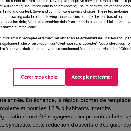
ns of data from different sources; Develop and improve services; Create profiles to 
s de 40 intérimaires qui se retrouveront au chômage 
alised content; Use limited data to select content; Ensure security, prevent and detect
ères de La Voix du Nord, le président de « Sur les
ertising and content; Save and communicate privacy choices. These technologies
and browsing data to offer following functionalities: Identify devices based on infor
ns doute avec le soutien des élus locaux), à la rentr
eolocation data; Match and combine data from other data sources; Link different de
nsmitted automatically.
cliquant sur "Accepter et fermer", ou affiner en sélectionnant les finalités et/ou pa
 également refuser en cliquant sur "Continuer sans accepter". Vos préférences ne 
chets concerne au total 87 gares dans la région Haut
tre à jour vos choix, ou retirer votre consentement à tout moment via le lien "Gérer 
our certaines gares ! La Sambre-Avesnois-Thiérache 
are les week-ends, à l’exception de Maubeuge.
e désertion des guichets, au profit de la vente en lign
Gérer mes choix
Accepter et fermer
es (18 en 2016) ! D’après la CGT et Sud-rail, les
snoy, Fourmies et Hirson seront désormais fermées
cette année. En échange, la région promet de remplace
 molette et pour les 12 % d’habitants interdits
négociations ont été engagées pour pouvoir acheter s
es syndicats, cette réduction d’ouverture des guichets