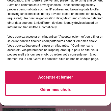
detect fraud, and fix errors; Deliver and present advertising and content;
Save and communicate privacy choices. These technologies may
process personal data such as IP address and browsing data to offer
following functionalities: Identify devices based on information actively
requested; Use precise geolocation data; Match and combine data from
other data sources; Link different devices; Identify devices based on
information transmitted automatically.
3 CAFES GOURMANDS
BEBE REXHA
CHRISTOPHE WILLEM
Nos Souvenirs
Sad Girls
Systaime
Vous pouvez accepter en cliquant sur "Accepter et fermer", ou affiner en
sélectionnant les finalités et/ou partenaires dans "Gérer mes choix".
Vous pouvez également refuser en cliquant sur "Continuer sans
accepter". Vos préférences ne s'appliqueront que pour ce site. Vous
LES ARTICLES LES PLUS CONSULTÉS
pouvez mettre à jour vos choix, ou retirer votre consentement à tout
moment via le lien "Gérer les cookies" situé en bas de chaque page.
CHALEUR ET RISQUE
D'ORAGES CE LUNDI EN
Accepter et fermer
SAMBRE-AVESNOIS-
THIÉRACHE
Gérer mes choix
Un temps typiquement estival
et changeant concerne nos
secteurs ce lundi 3 août. Entre
des températures élevées
JEUMONT : UN