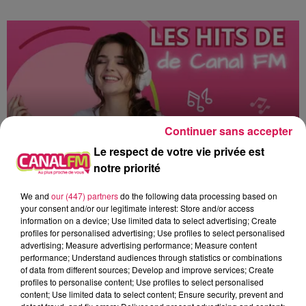
Continuer sans accepter
Le respect de votre vie privée est
notre priorité
We and
our (447) partners
do the following data processing based on
12h00 - 22h00
your consent and/or our legitimate interest: Store and/or access
Les hits de Canal FM
information on a device; Use limited data to select advertising; Create
profiles for personalised advertising; Use profiles to select personalised
advertising; Measure advertising performance; Measure content
performance; Understand audiences through statistics or combinations
of data from different sources; Develop and improve services; Create
profiles to personalise content; Use profiles to select personalised
content; Use limited data to select content; Ensure security, prevent and
13h24
13h24
13h21
13h21
13h18
13h18