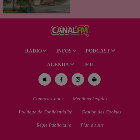
À la suite du décès d’un
habitant de 46 ans, un suspect
de 38 ans a été mis en examen
pour homicide...
RADIO
INFOS
PODCAST
AGENDA
JEU
Contactez-nous
Mentions Legales
Politique de Confidentialité
Gestion des Cookies
Régie Publicitaire
Plan du site