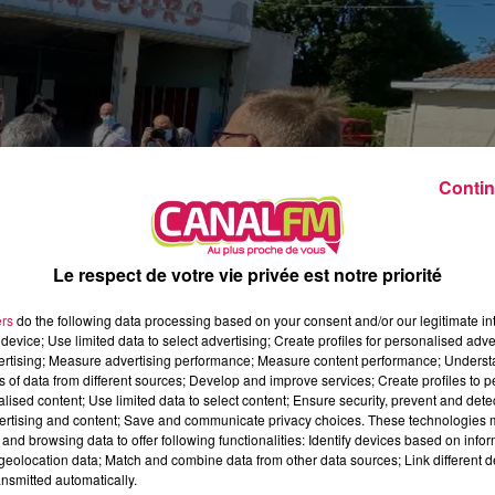
5h00 - 6h00
Le Before du Réveil de Canal FM !
Contin
Le respect de votre vie privée est notre priorité
ers
do the following data processing based on your consent and/or our legitimate int
device; Use limited data to select advertising; Create profiles for personalised adver
vertising; Measure advertising performance; Measure content performance; Unders
 lieux en 2021.
ns of data from different sources; Develop and improve services; Create profiles to 
alised content; Use limited data to select content; Ensure security, prevent and detect
ertising and content; Save and communicate privacy choices. These technologies
ulnoye-Aymeries bientôt démolie. Deux ans après 
and browsing data to offer following functionalities: Identify devices based on infor
eolocation data; Match and combine data from other data sources; Link different de
rt de l’ancienne située rue Jules Ferry ne faisait gu
nsmitted automatically.