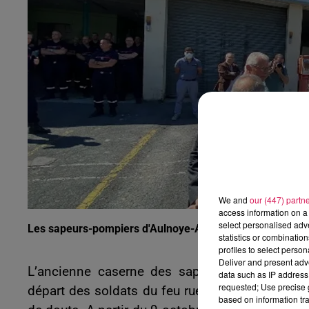
0h00 - 6h00
Les hits de Canal FM
We and
our (447) partn
access information on a 
select personalised ad
Les sapeurs-pompiers d'Aulnoye-Aymeries ont quitté les
statistics or combinatio
profiles to select person
Deliver and present adv
L’ancienne caserne des sapeurs-pompiers d’A
data such as IP address 
requested; Use precise g
départ des soldats du feu rue La-Fontaine, le so
based on information tra