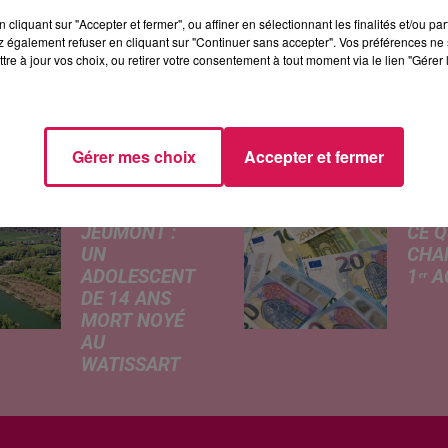
avaux de démolition vont débuter pour laisser place à
cliquant sur "Accepter et fermer", ou affiner en sélectionnant les finalités et/ou pa
’un vaste chantier puisque l’ancienne école Joliot-Cu
 également refuser en cliquant sur "Continuer sans accepter". Vos préférences ne 
née 2025.
tre à jour vos choix, ou retirer votre consentement à tout moment via le lien "Gérer 
Gérer mes choix
Accepter et fermer
ÉS
JEUMONT :
CE Q
UN
CHA
ADOLESCENT
1ᵉʳ 
DE 14 ANS
Livret
MORT NOYÉ
revalo
AU
hauss
WATISSART
factu
Selon des
d'élec
informations
de fre
rapportées ce
déma