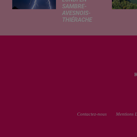
SAMBRE-
AVESNOIS-
THIÉRACHE
Un temps
typiquement
estival et
changeant
concerne nos
secteurs ce lundi
3 août. Entre des
températures
élevées l'après-
midi et un risque
d'averses
orageuses...
Contactez-nous
Mentions L