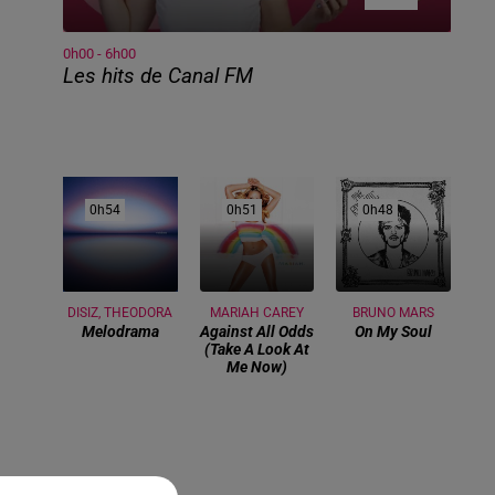
0h00 - 6h00
Les hits de Canal FM
0h54
0h54
0h51
0h51
0h48
0h48
DISIZ, THEODORA
MARIAH CAREY
BRUNO MARS
Melodrama
Against All Odds
On My Soul
(take A Look At
Me Now)