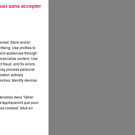
uer sans accepter
on
me
erest: Store and/or
tising; Use profiles to
tand audiences through
ne
personalise content; Use
 fraud, and fix errors;
 may process personal
mation actively
vices; Identify devices
rtenaires dans "Gérer
s'appliqueront que pour
les cookies" situé en
ers