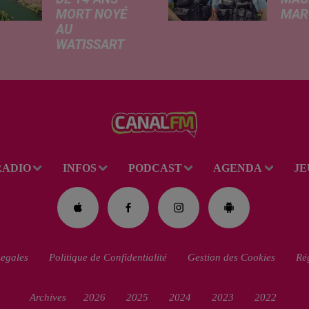
MORT NOYÉ
MARC
AU
Ce me
WATISSART
l'ada
Selon des
ciném
informations
de la
rapportées ce
dessi
lundi par nos
Gend
confrères de La
débar
Voix du Nord, un
toutes
adolescent a
ciném
RADIO
INFOS
PODCAST
AGENDA
JE
perdu la vie dans
occas
le plan d'eau de
Réveil
la base de loisirs
du...
egales
Politique de Confidentialité
Gestion des Cookies
Rég
Archives
2026
2025
2024
2023
2022