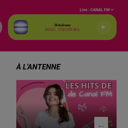
Live :
CANAL FM
Melodrama
DISIZ, THEODORA
À L'ANTENNE