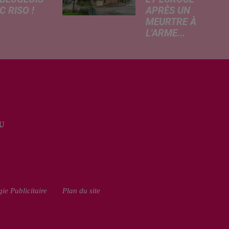
 RISO !
APRÈS UN
MEURTRE À
rcredi,
L'ARME...
ptation
Un drame s'est
atographique
produit au cours
 célèbre bande
de la semaine à
née Les
Vervins. À la
armes
suite du décès
que dans
d’un habitant de
 les salles de
46 ans, un
a. À cette
U
suspect de 38
ion, Le
ans a été mis en
...
examen pour
homicide...
ie Publicitaire
Plan du site