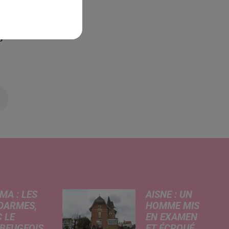
an
s
MA : LES
AISNE : UN
DARMES,
HOMME MIS
 LE
EN EXAMEN
BEUGEOIS
ET ÉCROUÉ