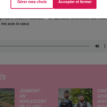
Gérer mes choix
Accepter et fermer
t, son mariage express, son divorce, et sa nouvelle vie de mam
s grinçant, souvent touchant – un spectacle déconseillé aux moin
rire avec le cœur.
ÉS
JEUMONT :
CINÉ
UN
GEN
ADOLESCENT
AVEC
DE 14 ANS
MAU