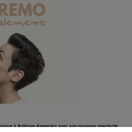
20h00 - 22h00
Les hits de Canal FM
barque à Aulnoye-Aymeries avec son nouveau spectacle