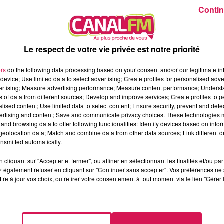
Contin
noye-Aymeries accueille Caroline Estremo pour une représentati
voir conquis le public avec son précédent one-woman-show
J’ai
Le respect de votre vie privée est notre priorité
touchant, inspiré de sa propre vie.
UDITEURS
ers
do the following data processing based on your consent and/or our legitimate int
device; Use limited data to select advertising; Create profiles for personalised adver
vertising; Measure advertising performance; Measure content performance; Unders
tremo était l’invitée de
La Ligne des Auditeurs
sur Canal FM. U
ns of data from different sources; Develop and improve services; Create profiles to 
sur son parcours, sa vie d’ex-infirmière, son humour décapant mais
alised content; Use limited data to select content; Ensure security, prevent and detect
rement. Elle a également évoqué les coulisses de son nouveau
ertising and content; Save and communicate privacy choices. These technologies
and browsing data to offer following functionalities: Identify devices based on infor
 une version encore plus personnelle.
eolocation data; Match and combine data from other data sources; Link different de
nsmitted automatically.
 HORS DU COMMUN
cliquant sur "Accepter et fermer", ou affiner en sélectionnant les finalités et/ou pa
 également refuser en cliquant sur "Continuer sans accepter". Vos préférences ne 
remo s’est fait connaître en 2016 grâce à une vidéo virale
tre à jour vos choix, ou retirer votre consentement à tout moment via le lien "Gérer 
. Ce coup d’éclat l’a propulsée sur le devant de la scène, puis v
le engagement, autodérision et tendresse, pour une parole libre et